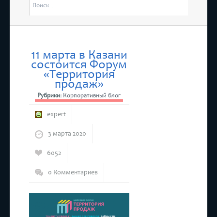
отмен
стоятся “Дни Ассамблеи женщин-руководителей в Татарстане”
4 мар
Респу
11 марта в Казани
состоится Форум
состоится бесплатный прием предпринимателей
«Территория
продаж»
Рубрики:
Корпоративный блог
expert
3 марта 2020
6052
0 Комментариев