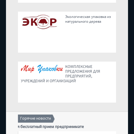
Реестр
Экологическая упаковка из
натурального дерева
Предложения
КОМПЛЕКСНЫЕ
ПРЕДЛОЖЕНИЯ ДЛЯ
ПРЕДПРИЯТИЙ,
УЧРЕЖДЕНИЙ И ОРГАНИЗАЦИЙ
Горячие новости
состоится бесплатный прием предпринимателей
17 де