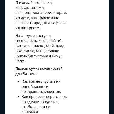
IT и онлайн-торговли,
консультантами
по продажам и переговорам.
Узнаете, как эффективно
развивать продажи в офлайн
и в интернете.
На форуме выступят
специалисты компаний: 1С-
Битрикс, Яндекс, МойСклад,
ВКонтакте, МТС, а также
Гузель Хисматулла и Тимур
Рагга.
Полная сумка полезностей
для бизнеса:
Как как не упустить ни
одной заявки и
возвращать клиентов.
Как провести переговоры
по сделке на 150 тыс.,
чтобы клиент не
сорвался.