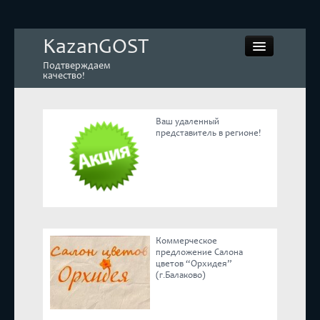
KazanGOST
Подтверждаем
качество!
Ваш удаленный
представитель в регионе!
Контрольная закупка
Дегустации. Экспертиза
Покупай КАЧЕСТВЕННОЕ
Коммерческое
Экспертное мнение
предложение Салона
цветов “Орхидея”
(г.Балаково)
Корпоративные блоги
Эксперты