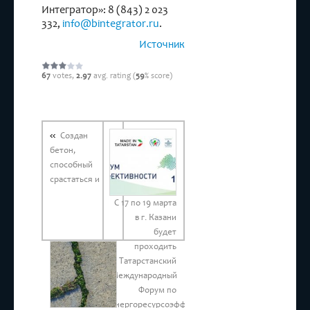
Интегратор»: 8 (843) 2 023
332,
info@bintegrator.ru
.
Источник
67
votes,
2.97
avg. rating (
59
% score)
Создан
бетон,
способный
срастаться и
С 17 по 19 марта
в г. Казани
будет
проходить
Татарстанский
Международный
Форум по
энергоресурсоэффективности