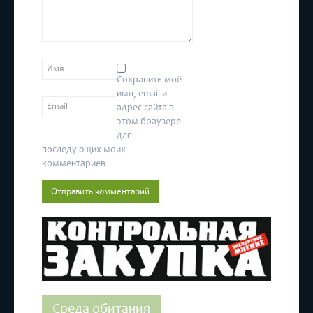
Сохранить моё
имя, email и
адрес сайта в
этом браузере
для
последующих моих
комментариев.
Среда обитания