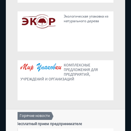
Реестр
Экологическая упаковка из
натурального дерева
Предложения
КОМПЛЕКСНЫЕ
ПРЕДЛОЖЕНИЯ ДЛЯ
ПРЕДПРИЯТИЙ,
УЧРЕЖДЕНИЙ И ОРГАНИЗАЦИЙ
Горячие новости
стоится бесплатный прием предпринимателей
17 дека