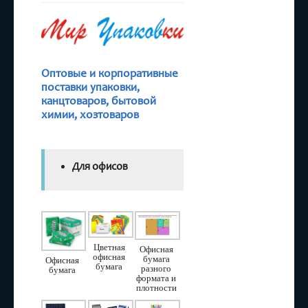
Бутовая
химия
,
Канцтовары
,
Медицинские
товары
,
Оптовые и корпоративные
Упаковка
,
поставки упаковки,
Хозтовары
канцтоваров, бытовой
химии, хозтоваров
Для офисов
Цветная
Офисная
офисная
бумага
Офисная
бумага
разного
бумага
формата и
плотности