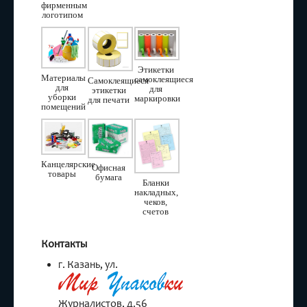
фирменным
логотипом
Этикетки
Материалы
самоклеящиеся
Самоклеящиеся
для
для
этикетки
уборки
маркировки
для печати
помещений
Канцелярские
Офисная
товары
бумага
Бланки
накладных,
чеков,
счетов
Контакты
г. Казань, ул.
Журналистов, д.56