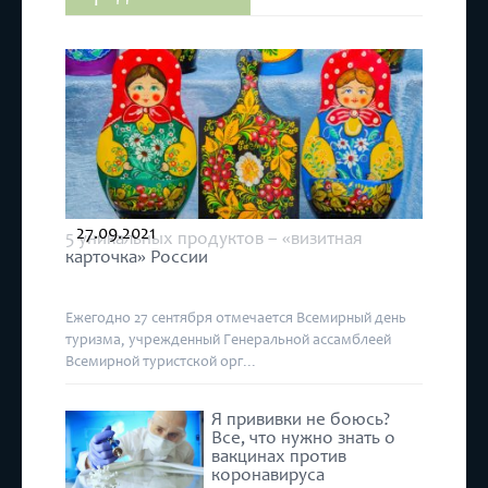
27.09.2021
5 уникальных продуктов – «визитная
карточка» России
Ежегодно 27 сентября отмечается Всемирный день
туризма, учрежденный Генеральной ассамблеей
Всемирной туристской орг...
Я прививки не боюсь?
Все, что нужно знать о
вакцинах против
коронавируса