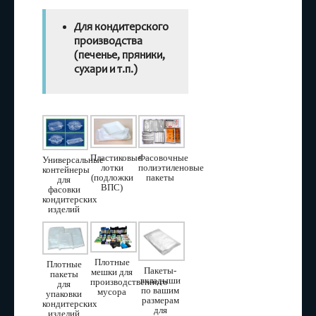
Для кондитерского
производства
(печенье, пряники,
сухари и т.п.)
Фасовочные
Пластиковые
Универсальные
полиэтиленовые
лотки
контейнеры
пакеты
(подложки
для
ВПС)
фасовки
кондитерских
изделий
Плотные
Плотные
Пакеты-
мешки для
пакеты
вкладыши
производственного
для
по вашим
мусора
упаковки
размерам
кондитерских
для
изделий