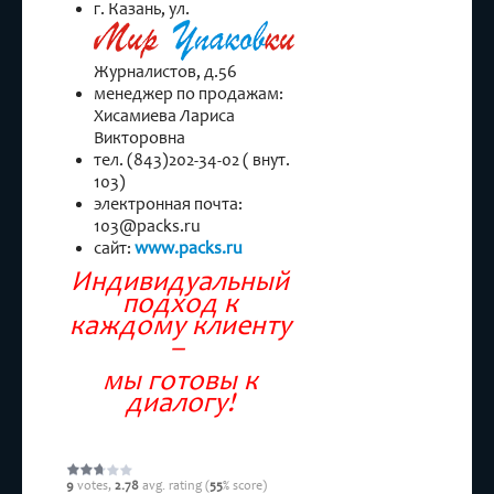
г. Казань, ул.
Журналистов, д.56
менеджер по продажам:
Хисамиева Лариса
Викторовна
тел. (843)202-34-02 ( внут.
103)
электронная почта:
103@packs.ru
сайт:
www.packs.ru
Индивидуальный
подход к
каждому клиенту
–
мы готовы к
диалогу!
9
votes,
2.78
avg. rating (
55
% score)