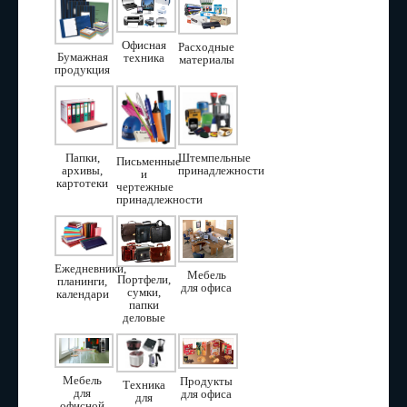
Офисная
Расходные
Бумажная
техника
материалы
продукция
Папки,
Штемпельные
Письменные
архивы,
принадлежности
и
картотеки
чертежные
принадлежности
Ежедневники,
Мебель
Портфели,
планинги,
для офиса
сумки,
календари
папки
деловые
Мебель
Продукты
Техника
для
для офиса
для
офисной