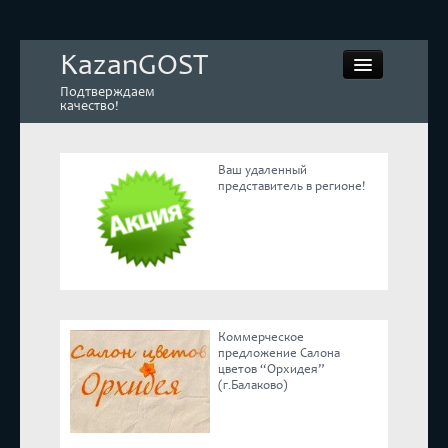
KazanGOST
Подтверждаем
качество!
Ваш удаленный
представитель в регионе!
Контрольная закупка
Дегустации. Экспертиза
Покупай КАЧЕСТВЕННОЕ
Коммерческое
Экспертное мнение
предложение Салона
цветов “Орхидея”
(г.Балаково)
Корпоративные блоги
Эксперты