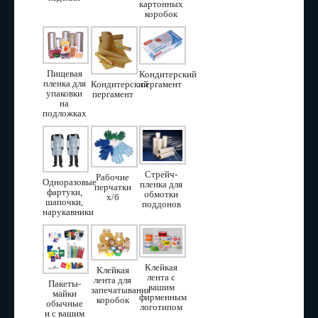
картонных
коробок
Пищевая
Кондитерский
пленка для
пергамент
Кондитерский
упаковки
пергамент
на
подложках
Стрейч-
Рабочие
Одноразовые
пленка для
перчатки
фартуки,
обмотки
х/б
шапочки,
поддонов
нарукавники
Клейкая
Клейкая
лента с
лента для
Пакеты-
вашим
запечатывания
майки
фирменным
коробок
обычные
логотипом
и с вашим