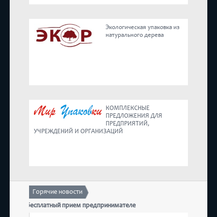
Реестр
Экологическая упаковка из
натурального дерева
Предложения
КОМПЛЕКСНЫЕ
ПРЕДЛОЖЕНИЯ ДЛЯ
ПРЕДПРИЯТИЙ,
УЧРЕЖДЕНИЙ И ОРГАНИЗАЦИЙ
Горячие новости
тоится бесплатный прием предпринимателей
17 декаб