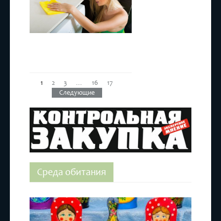
1
2
3
…
16
17
Следующие
Среда обитания