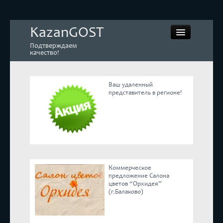
KazanGOST
Подтверждаем
качество!
Ваш удаленный
представитель в регионе!
Контрольная закупка
Дегустации. Экспертиза
Покупай КАЧЕСТВЕННОЕ
Коммерческое
Экспертное мнение
предложение Салона
цветов “Орхидея”
(г.Балаково)
Корпоративные блоги
Эксперты