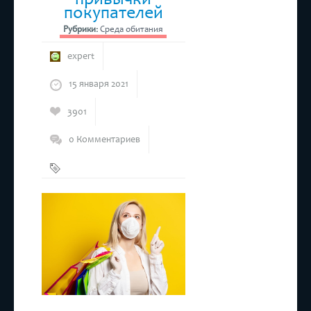
покупателей
Рубрики:
Среда обитания
expert
15 января 2021
3901
0 Комментариев
COVID-
19
,
Покупатели
,
Потребители
,
Привычки
,
Самоизоляция