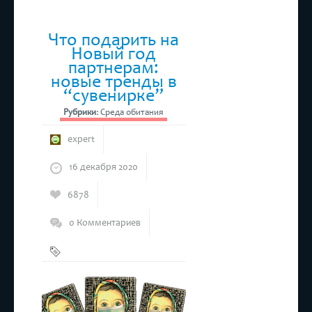
Что подарить на
Новый год
партнерам:
новые тренды в
“сувенирке”
Рубрики:
Среда обитания
expert
16 декабря 2020
6878
0 Комментариев
Новые
тренды
,
Подарки
на новый