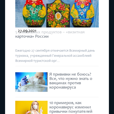
27.09.2021
5 уникальных продуктов – «визитная
карточка» России
Ежегодно 27 сентября отмечается Всемирный день
туризма, учрежденный Генеральной ассамблеей
Всемирной туристской орг...
Я прививки не боюсь?
Все, что нужно знать о
вакцинах против
коронавируса
10 примеров, как
коронавирус изменил
привычки покупателей