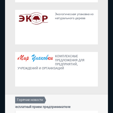
Реестр
Экологическая упаковка из
натурального дерева
Предложения
КОМПЛЕКСНЫЕ
ПРЕДЛОЖЕНИЯ ДЛЯ
ПРЕДПРИЯТИЙ,
УЧРЕЖДЕНИЙ И ОРГАНИЗАЦИЙ
Горячие новости
оится бесплатный прием предпринимателей
17 декабр