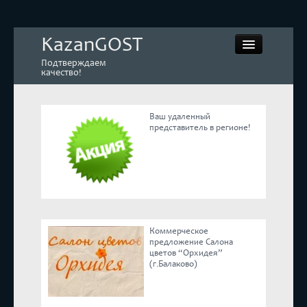
KazanGOST
Подтверждаем
качество!
Ваш удаленный
представитель в регионе!
Контрольная закупка
Дегустации. Экспертиза
Покупай КАЧЕСТВЕННОЕ
Коммерческое
Экспертное мнение
предложение Салона
цветов “Орхидея”
(г.Балаково)
Корпоративные блоги
Эксперты