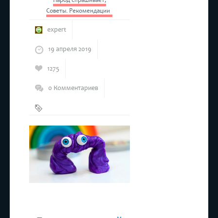
Народ спрашивает
,
Советы. Рекомендации
expert
19 апреля 2019
1275
0 Комментариев
Жвачка
для рук
,
Хендгам