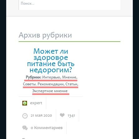
отмены Е
ятся “Дни Ассамблеи женщин-руководителей в Татарстане”
4 марта 
Республик
Архив рубрики
оится бесплатный прием предпринимателей
Может ли
здоровое
питание быть
недорогим?
Рубрики:
Интервью
,
Мнение
,
Советы. Рекомендации
,
Статьи
,
Экспертное мнение
expert
21 мая 2020
1341
0 Комментариев