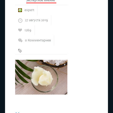
Экспертное мнение
expert
27 августа 2019
1269
0 Комментариев
Пальмовое
масло