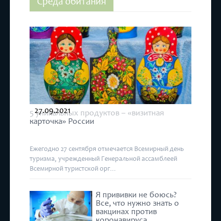
Среда обитания
27.09.2021
5 уникальных продуктов – «визитная
карточка» России
Ежегодно 27 сентября отмечается Всемирный день
туризма, учрежденный Генеральной ассамблеей
Всемирной туристской орг...
Я прививки не боюсь?
Все, что нужно знать о
вакцинах против
коронавируса