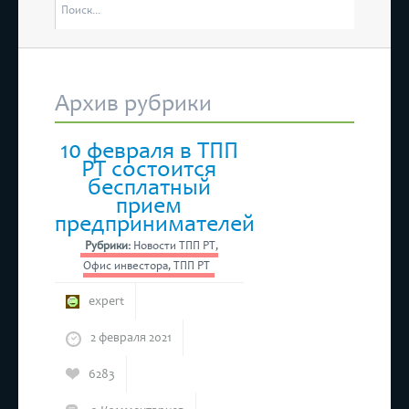
отме
остоятся “Дни Ассамблеи женщин-руководителей в Татарстане”
4 мар
Респу
Архив рубрики
состоится бесплатный прием предпринимателей
10 февраля в ТПП
РТ состоится
бесплатный
прием
предпринимателей
Рубрики:
Новости ТПП РТ
,
Офис инвестора
,
ТПП РТ
expert
2 февраля 2021
6283