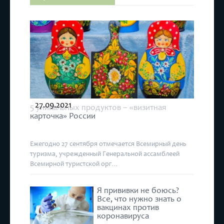
27.09.2021
5 уникальных продуктов – «визитная
карточка» России
Ежегодно 27 сентября отмечается Всемирный день
туризма, учрежденный Генеральной ассамблеей
Всемирной туристской орг...
Я прививки не боюсь?
Все, что нужно знать о
вакцинах против
коронавируса