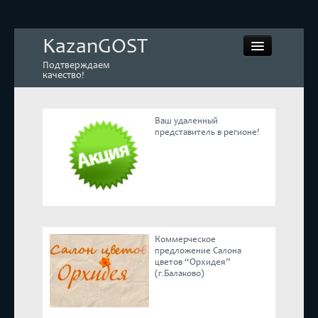
KazanGOST
Подтверждаем
качество!
Ваш удаленный
представитель в регионе!
Контрольная закупка
Дегустации. Экспертиза
Покупай КАЧЕСТВЕННОЕ
Коммерческое
Экспертное мнение
предложение Салона
цветов “Орхидея”
(г.Балаково)
Корпоративные блоги
Эксперты