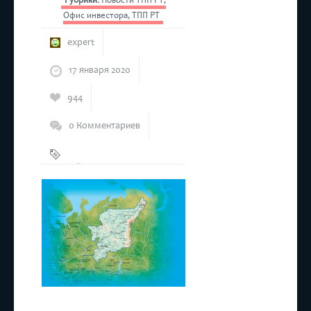
Рубрики:
Новости ТПП РТ
,
Офис инвестора
,
ТПП РТ
expert
17 января 2020
944
0 Комментариев
Республика
Коми
,
ТПП РТ