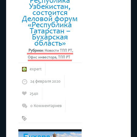
Республика
Узбекистан,
состоится
Деловой форум
«Республика
Татарстан –
Бухарская
область»
Рубрики:
Новости ТПП РТ
,
Офис инвестора
,
ТПП РТ
expert
24 февраля 2020
2540
0 Комментариев
Бухара
,
ТПП РТ