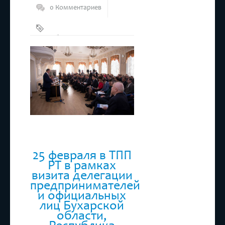
0 Комментариев
Ассамблея
ТПП РТ
,
ТПП РТ
25 февраля в ТПП
РТ в рамках
визита делегации
предпринимателей
и официальных
лиц Бухарской
области,