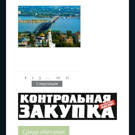
Бизнес
,
Саратовская
область
,
ТПП РТ
1
2
3
…
20
21
Следующие
Среда обитания