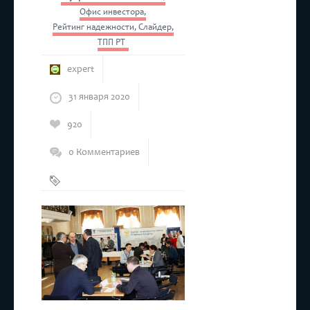
Офис инвестора
,
Рейтинг надежности
,
Слайдер
,
ТПП РТ
expert
31 января 2020
920
0 Комментариев
Бизнес
,
Республика
Коми
,
ТПП РТ