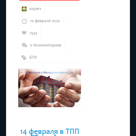
expert
10 февраля 2020
2542
0 Комментариев
БТИ
РТ
,
Жилищный
кодекс
,
ТПП РТ
14 февраля в ТПП