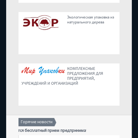
Реестр
Экологическая упаковка из
натурального дерева
Предложения
КОМПЛЕКСНЫЕ
ПРЕДЛОЖЕНИЯ ДЛЯ
ПРЕДПРИЯТИЙ,
УЧРЕЖДЕНИЙ И ОРГАНИЗАЦИЙ
Горячие новости
состоится бесплатный прием предпринимателей
17 де