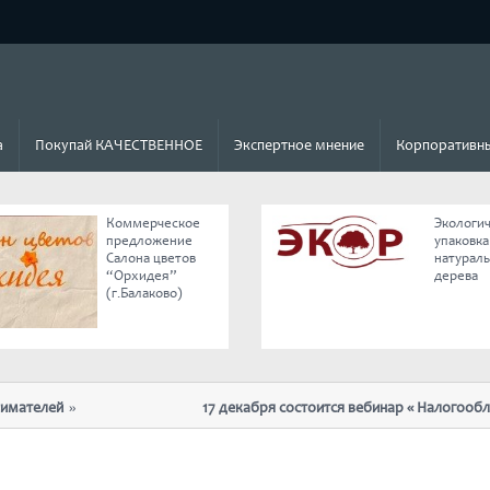
а
Покупай КАЧЕСТВЕННОЕ
Экспертное мнение
Корпоративны
Коммерческое
Экологи
предложение
упаковка
Салона цветов
натурал
“Орхидея”
дерева
(г.Балаково)
ей
17 декабря состоится вебинар « Налогообложение
отмены ЕНВД»