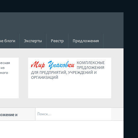
е блоги
Эксперты
Реестр
Предложения
ческая
КОМПЛЕКСНЫЕ
 из
ПРЕДЛОЖЕНИЯ
ьного
ДЛЯ ПРЕДПРИЯТИЙ, УЧРЕЖДЕНИЙ И
ОРГАНИЗАЦИЙ
 и ведение малого бизнеса в условиях
Коротко о главных изменениях дл
обращении к нации