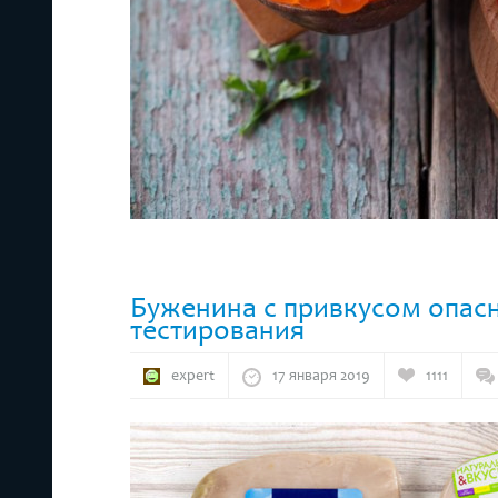
Буженина с привкусом опасн
тестирования
expert
17 января 2019
1111