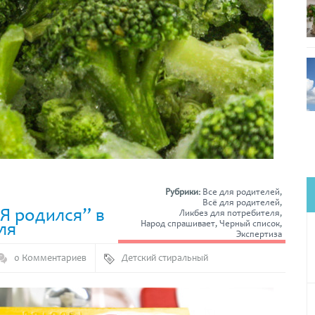
Рубрики:
Все для родителей
,
Всё для родителей
,
Я родился” в
Ликбез для потребителя
,
ля
Народ спрашивает
,
Черный список
,
Экспертиза
0 Комментариев
Детский стиральный
порошок