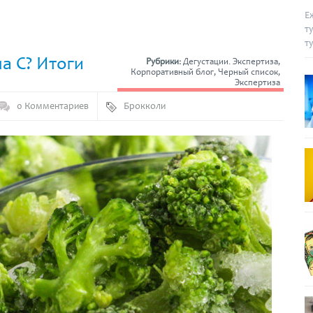
Е
т
т
а С? Итоги
Рубрики:
Дегустации. Экспертиза
,
Корпоративный блог
,
Черный список
,
Экспертиза
0 Комментариев
Брокколи