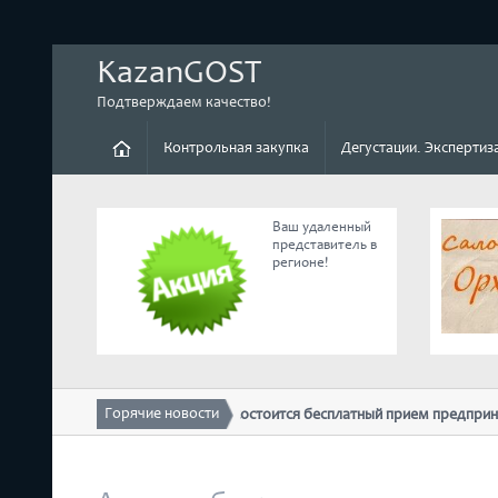
KazanGOST
Подтверждаем качество!
Контрольная закупка
Дегустации. Экспертиз
Ваш удаленный
представитель в
регионе!
Горячие новости
10 февраля в ТПП РТ состоится бесплатный прием предпринимател