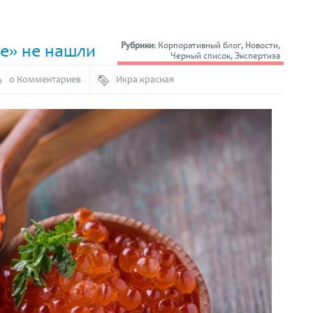
е» не нашли
Рубрики:
Корпоративный блог
,
Новости
,
Черный список
,
Экспертиза
0 Комментариев
Икра красная