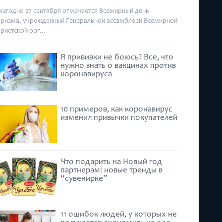
жегодно 27 сентября отмечается Всемирный день
уризма, учрежденный Генеральной ассамблеей Всемирной
уристской орг...
Я прививки не боюсь? Все, что
нужно знать о вакцинах против
коронавируса
10 примеров, как коронавирус
изменил привычки покупателей
Что подарить на Новый год
партнерам: новые тренды в
“сувенирке”
11 ошибок людей, у которых не