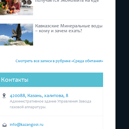
получается экономить на еде
Кавказские Минеральные воды
– кому и зачем ехать?
Смотреть все записи в рубрике «Среда обитания»
Контакты
420088, Казань, халитова, 8
Административное здание Управления Завода
газовой аппаратуры.
info@kazangost.ru