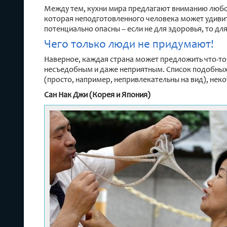
Между тем, кухни мира предлагают вниманию любо
которая неподготовленного человека может удивить
потенциально опасны – если не для здоровья, то дл
Чего только люди не придумают!
Наверное, каждая страна может предложить что-то
несъедобным и даже неприятным. Список подобных
(просто, например, непривлекательны на вид), нек
Сан Нак Джи (Корея и Япония)