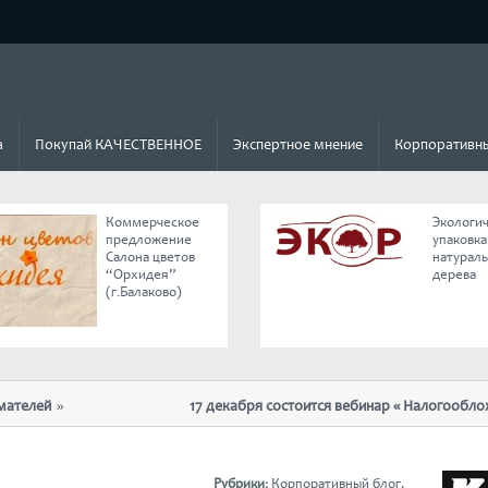
а
Покупай КАЧЕСТВЕННОЕ
Экспертное мнение
Корпоративны
Коммерческое
Экологи
предложение
упаковка
Салона цветов
натурал
“Орхидея”
дерева
(г.Балаково)
ей
17 декабря состоится вебинар « Налогообложение
отмены ЕНВД»
Рубрики:
Корпоративный блог
,