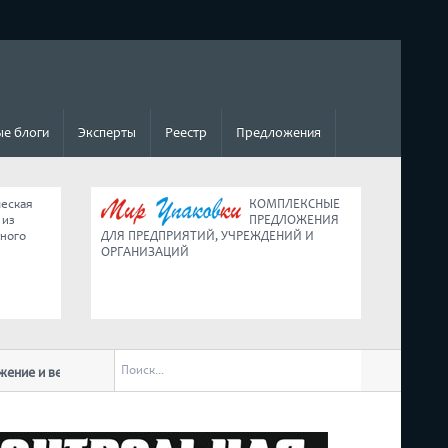
е блоги
Эксперты
Реестр
Предложения
ческая
КОМПЛЕКСНЫЕ
 из
ПРЕДЛОЖЕНИЯ
ьного
ДЛЯ ПРЕДПРИЯТИЙ, УЧРЕЖДЕНИЙ И
ОРГАНИЗАЦИЙ
 и ведение малого бизнеса в условиях
Коротко о главных изменениях дл
обращении к нации