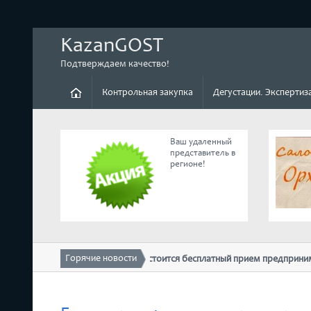
KazanGOST
Подтверждаем качество!
Контрольная закупка
Дегустации. Экспертиз
Ваш удаленный
представитель в
регионе!
Горячие новости
10 февраля в ТПП РТ состоится бесплатный прием предпринимател