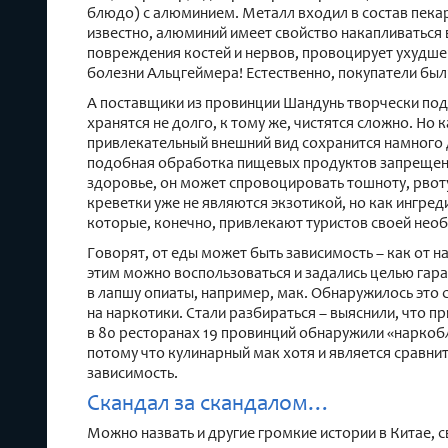
блюдо) с алюминием. Металл входил в состав пекар
известно, алюминий имеет свойство накапливаться 
повреждения костей и нервов, провоцирует ухудше
болезни Альцгеймера! Естественно, покупатели были
А поставщики из провинции Шандунь творчески по
хранятся не долго, к тому же, чистятся сложно. Но 
привлекательный внешний вид сохранится намного 
подобная обработка пищевых продуктов запрещена 
здоровье, он может спровоцировать тошноту, рвоту,
креветки уже не являются экзотикой, но как ингред
которые, конечно, привлекают туристов своей нео
Говорят, от еды может быть зависимость – как от 
этим можно воспользоваться и задались целью гар
в лапшу опиаты, например, мак. Обнаружилось это 
на наркотики. Стали разбираться – выяснили, что при
в 80 ресторанах 19 провинций обнаружили «наркоб
потому что кулинарный мак хотя и является сравн
зависимость.
Скандал за скандалом…
Можно назвать и другие громкие истории в Китае, с