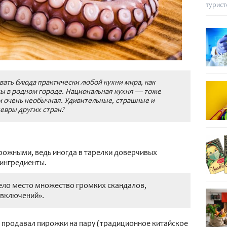
турист
ать блюда практически любой кухни мира, как
ны в родном городе. Национальная кухня — тоже
и очень необычная. Удивительные, страшные и
евры других стран?
орожными, ведь иногда в тарелки доверчивых
ингредиенты.
мело место множество громких скандалов,
«включений».
и продавал пирожки на пару (традиционное китайское