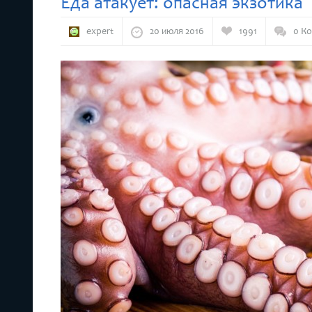
Еда атакует: опасная экзотика
expert
20 июля 2016
1991
0 К