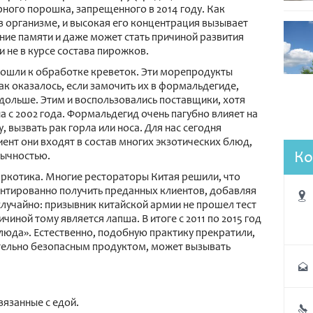
ного порошка, запрещенного в 2014 году. Как
в организме, и высокая его концентрация вызывает
ние памяти и даже может стать причиной развития
 не в курсе состава пирожков.
дошли к обработке креветок. Эти морепродукты
как оказалось, если замочить их в формальдегиде,
дольше. Этим и воспользовались поставщики, хотя
с 2002 года. Формальдегид очень пагубно влияет на
 вызвать рак горла или носа. Для нас сегодня
иент они входят в состав многих экзотических блюд,
Ко
бычностью.
наркотика. Многие рестораторы Китая решили, что
антированно получить преданных клиентов, добавляя
случайно: призывник китайской армии не прошел тест
чиной тому является лапша. В итоге с 2011 по 2015 год
люда». Естественно, подобную практику прекратили,
ительно безопасным продуктом, может вызывать
вязанные с едой.