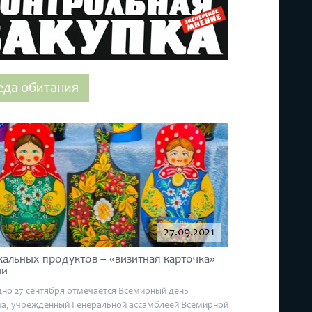
еда обитания
27.09.2021
кальных продуктов – «визитная карточка»
ии
но 27 сентября отмечается Всемирный день
а, учрежденный Генеральной ассамблеей Всемирной