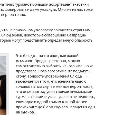
пытных гурманов большой ассортимент экзотики,
, шокировать и даже ужаснуть. Многие из них тоже
я нервов точно.
, что не привычному человеку покажется странным,
 блюд велик, некоторые совершенно безвредны
оторые могут представлять определенную опасность.
Это блюдо – ничто иное, как живой
осьминог. Придя в ресторан, можно
самостоятельно выбрать, какого именно из
представленного ассортимента подадут к
столу. Тонкость употребления блюда
заключается в том, что начинать надо с
головы: в этом случае меньше вероятность,
что осьминог задушит своими щупальцами
гурмана (такие случаи – далеко не редкость,
ежегодно в одной только Южной Корее
происходит до 6 000 случаев нападения еды
на едоков).