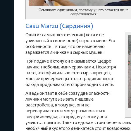
Осьминога едят живым, поэтому у него остается шанс
сопротивляться
Casu Marzu (Сардиния)
Один из самых экзотических (хотя и не
уникальный в своем роде) сыров в мире. Его
особенность – в том, что он намеренно
заражается личинками сырных мушек.
При подаче к столу он оказывается щедро
начинен небольшими червячками. Несмотря
на то, что официально этот сыр запрещен,
многие приверженцы этого традиционного
блюда продолжают его производить и есть.
А ведь он таит в себе сразу две опасности:
личинки могут вызывать пищевые
расстройства, к тому же, они не
перевариваются и могут размножаться
внутри желудка; а в придачу к этому они
умеют… прыгать. Так что едокам стоит беречь глаз
необычный вкус этого деликатеса стоит возможных