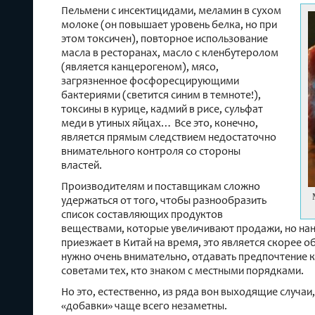
Пельмени с инсектицидами, меламин в сухом
молоке (он повышает уровень белка, но при
этом токсичен), повторное использование
масла в ресторанах, масло с кленбутеролом
(является канцерогеном), мясо,
загрязненное фосфоресцирующими
бактериями (светится синим в темноте!),
токсины в курице, кадмий в рисе, сульфат
меди в утиных яйцах… Все это, конечно,
является прямым следствием недостаточно
внимательного контроля со стороны
властей.
Производителям и поставщикам сложно
удержаться от того, чтобы разнообразить
список составляющих продуктов
веществами, которые увеличивают продажи, но нано
приезжает в Китай на время, это является скорее 
нужно очень внимательно, отдавать предпочтение 
советами тех, кто знаком с местными порядками.
Но это, естественно, из ряда вон выходящие случаи
«добавки» чаще всего незаметны.