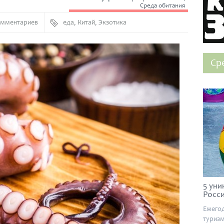
Среда обитания
омментариев
еда
,
Китай
,
Экзотика
Ср
5 уни
Росс
Ежегод
туризм