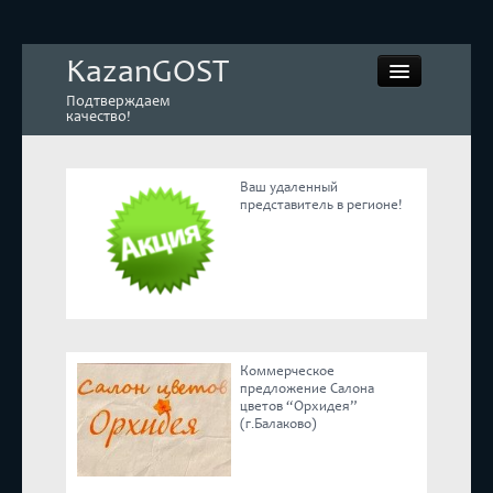
KazanGOST
Подтверждаем
качество!
Ваш удаленный
представитель в регионе!
Контрольная закупка
Дегустации. Экспертиза
Покупай КАЧЕСТВЕННОЕ
Коммерческое
Экспертное мнение
предложение Салона
цветов “Орхидея”
(г.Балаково)
Корпоративные блоги
Эксперты