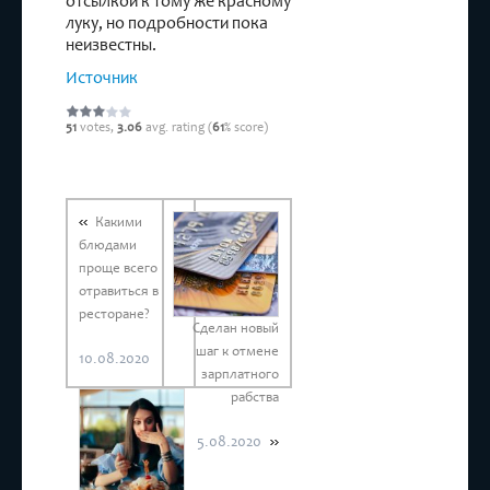
отсылкой к тому же красному
луку, но подробности пока
неизвестны.
Источник
51
votes,
3.06
avg. rating (
61
% score)
Какими
блюдами
проще всего
отравиться в
ресторане?
Сделан новый
шаг к отмене
10.08.2020
зарплатного
рабства
5.08.2020