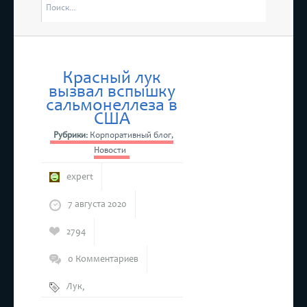
отмены ЕНВД»
 Ассамблеи женщин-руководителей в Татарстане”
4 марта в ТПП РТ п
Республики Татарст
Красный лук
вызвал вспышку
платный прием предпринимателей
сальмонеллеза в
США
Рубрики:
Корпоративный блог
,
Новости
expert
7 августа 2020
2794
0 Комментариев
Лук
,
Сальмонелла