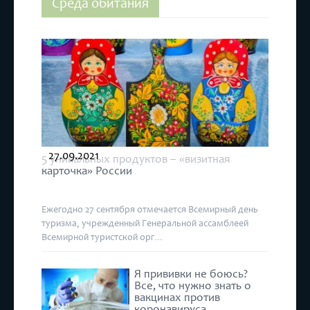
Среда обитания
27.09.2021
5 уникальных продуктов – «визитная
карточка» России
Ежегодно 27 сентября отмечается Всемирный день
туризма, учрежденный Генеральной ассамблеей
Всемирной туристской орг...
Я прививки не боюсь?
Все, что нужно знать о
вакцинах против
коронавируса