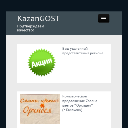
KazanGOST
Подтверждаем
качество!
Ваш удаленный
представитель в регионе!
Контрольная закупка
Дегустации. Экспертиза
Покупай КАЧЕСТВЕННОЕ
Коммерческое
Экспертное мнение
предложение Салона
цветов “Орхидея”
(г.Балаково)
Корпоративные блоги
Эксперты