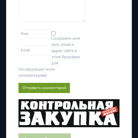
Сохранить моё
имя, email и
адрес сайта в
этом браузере
для
последующих моих
комментариев.