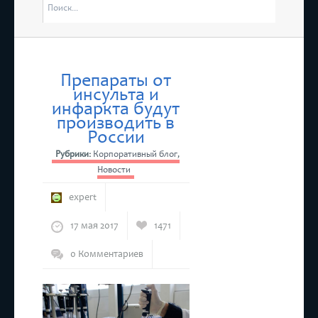
отмены 
ятся “Дни Ассамблеи женщин-руководителей в Татарстане”
4 марта 
Республи
Препараты от
инсульта и
тоится бесплатный прием предпринимателей
инфаркта будут
производить в
России
Рубрики:
Корпоративный блог
,
Новости
expert
17 мая 2017
1471
0 Комментариев