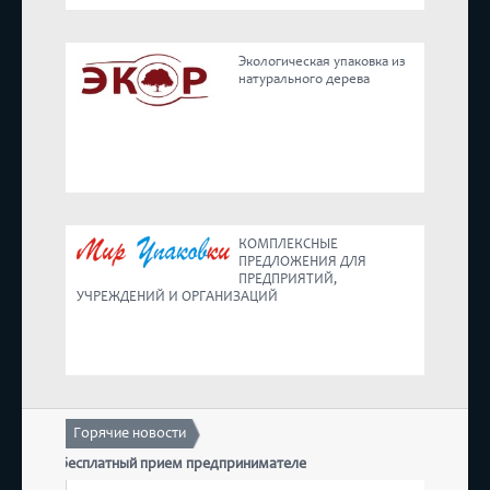
Реестр
Экологическая упаковка из
натурального дерева
Предложения
КОМПЛЕКСНЫЕ
ПРЕДЛОЖЕНИЯ ДЛЯ
ПРЕДПРИЯТИЙ,
УЧРЕЖДЕНИЙ И ОРГАНИЗАЦИЙ
Горячие новости
тоится бесплатный прием предпринимателей
17 декаб