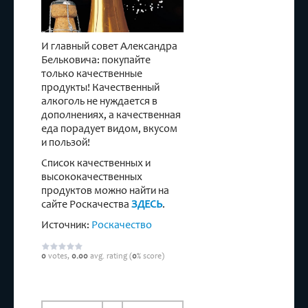
И главный совет Александра
Бельковича: покупайте
только качественные
продукты! Качественный
алкоголь не нуждается в
дополнениях, а качественная
еда порадует видом, вкусом
и пользой!
Список качественных и
высококачественных
продуктов можно найти на
сайте Роскачества
ЗДЕСЬ
.
Источник:
Роскачество
0
votes,
0.00
avg. rating (
0
% score)