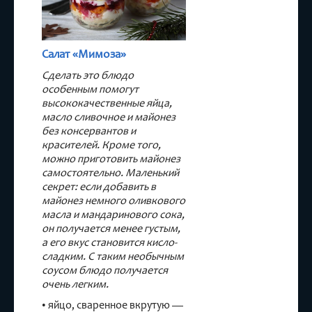
Салат «Мимоза»
Сделать это блюдо
особенным помогут
высококачественные яйца
,
масло сливочное
и майонез
без консервантов и
красителей
. Кроме того,
можно приготовить майонез
самостоятельно. Маленький
секрет: если добавить в
майонез немного оливкового
масла и мандаринового сока,
он получается менее густым,
а его вкус становится кисло-
сладким. С таким необычным
соусом блюдо получается
очень легким.
• яйцо, сваренное вкрутую —