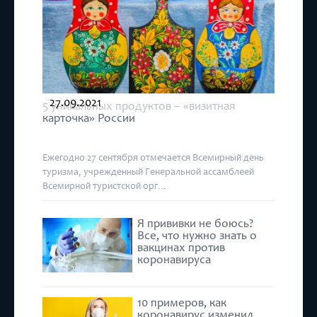
27.09.2021
5 уникальных продуктов – «визитная
карточка» России
Ежегодно 27 сентября отмечается Всемирный день
туризма, учрежденный Генеральной ассамблеей
Всемирной туристской орг...
Я прививки не боюсь?
Все, что нужно знать о
вакцинах против
коронавируса
10 примеров, как
коронавирус изменил