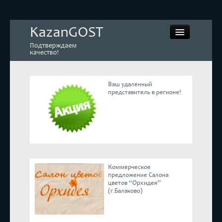
KazanGOST
Подтверждаем
качество!
Ваш удаленный
представитель в регионе!
Контрольная закупка
Дегустации. Экспертиза
Покупай КАЧЕСТВЕННОЕ
Коммерческое
Экспертное мнение
предложение Салона
цветов “Орхидея”
(г.Балаково)
Корпоративные блоги
Эксперты