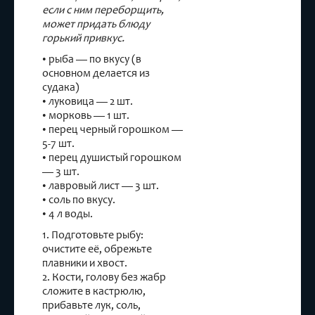
если с ним переборщить,
может придать блюду
горький привкус.
• рыба — по вкусу (в
основном делается из
судака)
• луковица — 2 шт.
• морковь — 1 шт.
• перец черный горошком —
5-7 шт.
• перец душистый горошком
— 3 шт.
• лавровый лист — 3 шт.
• соль по вкусу.
• 4 л воды.
1. Подготовьте рыбу:
очистите её, обрежьте
плавники и хвост.
2. Кости, голову без жабр
сложите в кастрюлю,
прибавьте лук, соль,