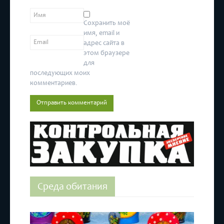
Сохранить моё
имя, email и
адрес сайта в
этом браузере
для
последующих моих
комментариев.
Среда обитания