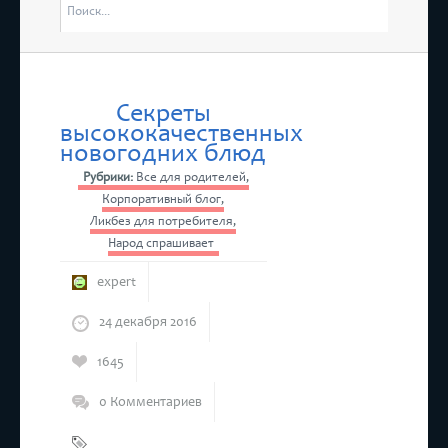
отмены Е
ятся “Дни Ассамблеи женщин-руководителей в Татарстане”
4 марта в
Республик
Секреты
высококачественных
оится бесплатный прием предпринимателей
новогодних блюд
Рубрики:
Все для родителей
,
Корпоративный блог
,
Ликбез для потребителя
,
Народ спрашивает
expert
24 декабря 2016
1645
0 Комментариев