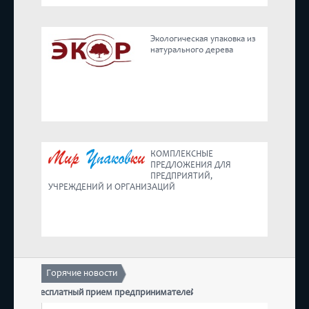
Реестр
Экологическая упаковка из
натурального дерева
Предложения
КОМПЛЕКСНЫЕ
ПРЕДЛОЖЕНИЯ ДЛЯ
ПРЕДПРИЯТИЙ,
УЧРЕЖДЕНИЙ И ОРГАНИЗАЦИЙ
Горячие новости
оится бесплатный прием предпринимателей
17 декабр