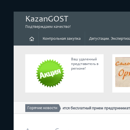
KazanGOST
Подтверждаем качество!
Контрольная закупка
Дегустации. Экспертиз
Ваш удаленный
представитель в
регионе!
Горячие новости
10 февраля в ТПП РТ состоится бесплатный прием предпринимателей