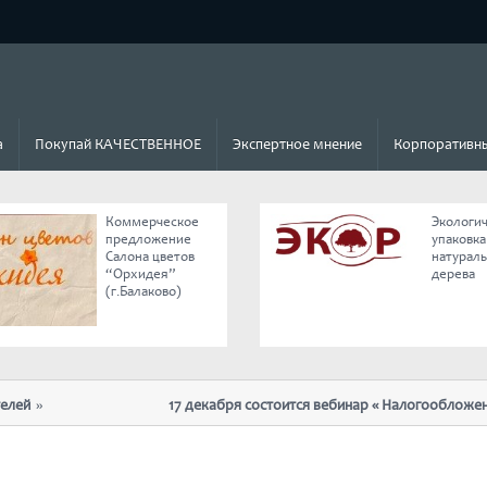
а
Покупай КАЧЕСТВЕННОЕ
Экспертное мнение
Корпоративны
Коммерческое
Экологи
предложение
упаковка
Салона цветов
натурал
“Орхидея”
дерева
(г.Балаково)
17 декабря состоится вебинар « Налогообложение и 
отмены ЕНВД»