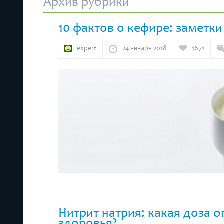
Архив рубрики
10 фактов о кефире: заметки
expert
24 января 2018
1671
Нитрит натрия: какая доза о
здоровья?