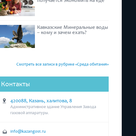
получается экономить на еде
Кавказские Минеральные воды
– кому и зачем ехать?
Смотреть все записи в рубрике «Среда обитания»
Контакты
420088, Казань, халитова, 8
Административное здание Управления Завода
газовой аппаратуры.
info@kazangost.ru