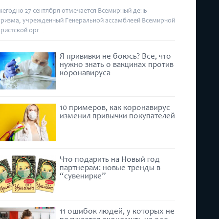
жегодно 27 сентября отмечается Всемирный день
уризма, учрежденный Генеральной ассамблеей Всемирной
уристской орг...
Я прививки не боюсь? Все, что
нужно знать о вакцинах против
коронавируса
10 примеров, как коронавирус
изменил привычки покупателей
Что подарить на Новый год
партнерам: новые тренды в
“сувенирке”
11 ошибок людей, у которых не