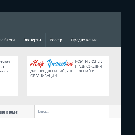
е блоги
Эксперты
Реестр
Предложения
ческая
КОМПЛЕКСНЫЕ
 из
ПРЕДЛОЖЕНИЯ
ьного
ДЛЯ ПРЕДПРИЯТИЙ, УЧРЕЖДЕНИЙ И
ОРГАНИЗАЦИЙ
ведение малого бизнеса в условиях
Коротко о главных изменениях для б
обращении к нации