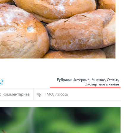
ь?
Рубрики:
Интервью
,
Мнение
,
Статьи
,
Экспертное мнение
0 Комментариев
ГМО
,
Лосось