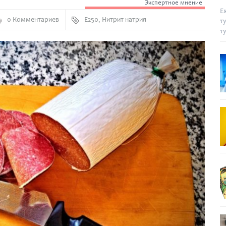
Экспертное мнение
Е
0 Комментариев
Е250
,
Нитрит натрия
т
т