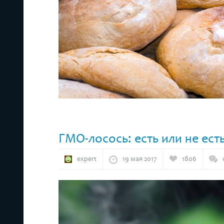
ГМО-лосось: есть или не ест
expert
19 мая 2017
1806