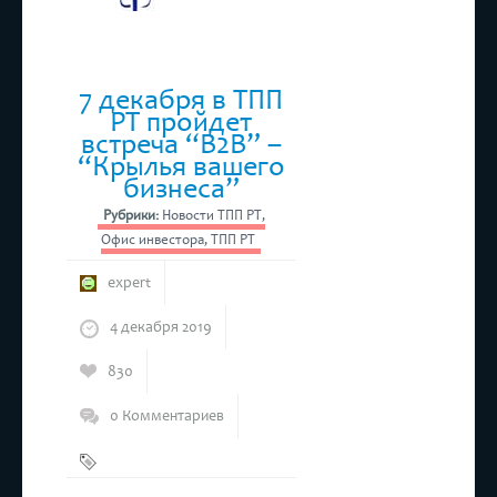
7 декабря в ТПП
РТ пройдет
встреча “B2В” –
“Крылья вашего
бизнеса”
Рубрики:
Новости ТПП РТ
,
Офис инвестора
,
ТПП РТ
expert
4 декабря 2019
830
0 Комментариев
Бизнес
,