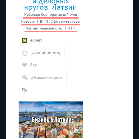
и деловых
кругов Латвии
Рубрики:
Корпоративный блог
,
Новости ТПП РТ
,
Офис инвестора
,
Рейтинг надежности
,
ТПП РТ
expert
5 сентября 2019
850
0 Комментариев
Бизнес
,
Латвия
,
ТПП РТ