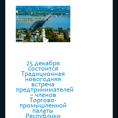
Бизнес
,
Саратовская
область
,
ТПП РТ
25 декабря
состоится
Традиционная
новогодняя
встреча
предпринимателей
– членов
Торгово-
промышленной
палаты
Республики