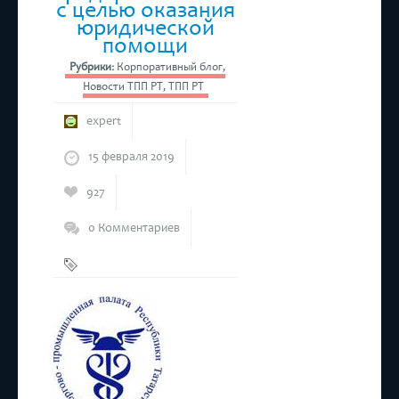
с целью оказания
юридической
помощи
Рубрики:
Корпоративный блог
,
Новости ТПП РТ
,
ТПП РТ
expert
15 февраля 2019
927
0 Комментариев
Бизнес
,
ТПП РТ