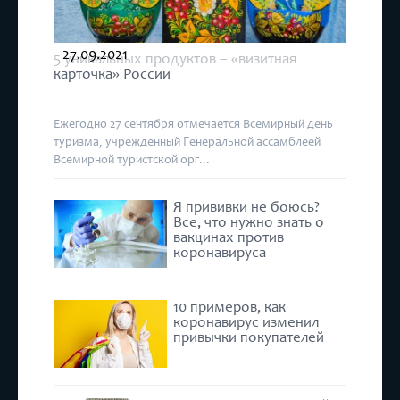
27.09.2021
5 уникальных продуктов – «визитная
карточка» России
Ежегодно 27 сентября отмечается Всемирный день
туризма, учрежденный Генеральной ассамблеей
Всемирной туристской орг...
Я прививки не боюсь?
Все, что нужно знать о
вакцинах против
коронавируса
10 примеров, как
коронавирус изменил
привычки покупателей