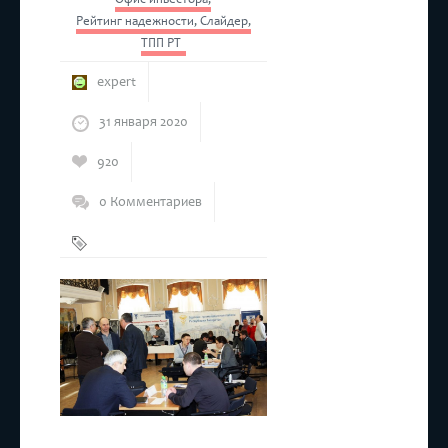
Рейтинг надежности
,
Слайдер
,
ТПП РТ
expert
31 января 2020
920
0 Комментариев
Бизнес
,
Республика
Коми
,
ТПП РТ