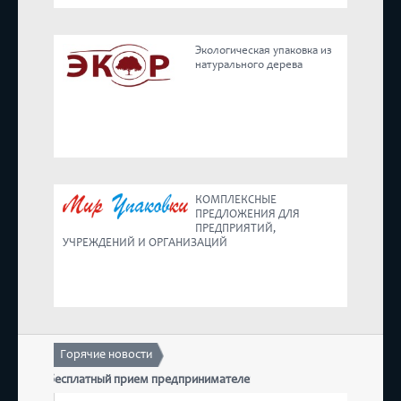
Реестр
Экологическая упаковка из
натурального дерева
Предложения
КОМПЛЕКСНЫЕ
ПРЕДЛОЖЕНИЯ ДЛЯ
ПРЕДПРИЯТИЙ,
УЧРЕЖДЕНИЙ И ОРГАНИЗАЦИЙ
Горячие новости
оится бесплатный прием предпринимателей
17 декабр