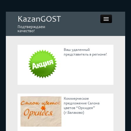
KazanGOST
Подтверждаем
качество!
Ваш удаленный
представитель в регионе!
Контрольная закупка
Дегустации. Экспертиза
Покупай КАЧЕСТВЕННОЕ
Коммерческое
Экспертное мнение
предложение Салона
цветов “Орхидея”
(г.Балаково)
Корпоративные блоги
Эксперты