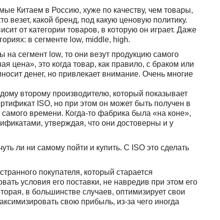
ые Китаем в Россию, хуже по качеству, чем товары,
то везет, какой бренд, под какую ценовую политику.
висит от категории товаров, в которую он играет. Даже
риях: в сегменте low, middle, high.
 на сегмент low, то они везут продукцию самого
ная цена», это когда товар, как правило, с браком или
иносит денег, но привлекает внимание. Очень многие
аждому второму производителю, который показывает
ртификат ISO, но при этом он может быть получен в
о самого времени. Когда-то фабрика была «на коне»,
тификатами, утверждая, что они достоверны и у
ь ли ни самому пойти и купить. С ISO это сделать
остранного покупателя, который старается
вать условия его поставки, не навредив при этом его
которая, в большинстве случаев, оптимизирует свои
максимизировать свою прибыль, из-за чего иногда