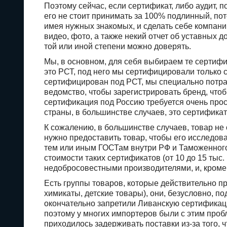
Поэтому сейчас, если сертификат, либо аудит, п
его не стоит принимать за 100% подлинный, пот
имея нужных знакомых, и сделать себе компанию
видео, фото, а также некий отчет об уставных 
той или иной степени можно доверять.
Мы, в основном, для себя выбираем те сертифи
это РСТ, под него мы сертифицировали только 
сертифицирован под РСТ, мы специально потрат
ведомство, чтобы зарегистрировать бренд, что
сертификация под Россию требуется очень прос
страны, в большинстве случаев, это сертификат
К сожалению, в большинстве случаев, товар не 
нужно предоставить товар, чтобы его исследов
тем или иным ГОСТам внутри РФ и Таможенного
стоимости таких сертификатов (от 10 до 15 тыс.
недобросовестными производителями, и, кроме 
Есть группы товаров, которые действительно п
химикаты, детские товары), они, безусловно, п
окончательно запретили Ливанскую сертификаци
поэтому у многих импортеров были с этим пробл
приходилось задерживать поставки из-за того,