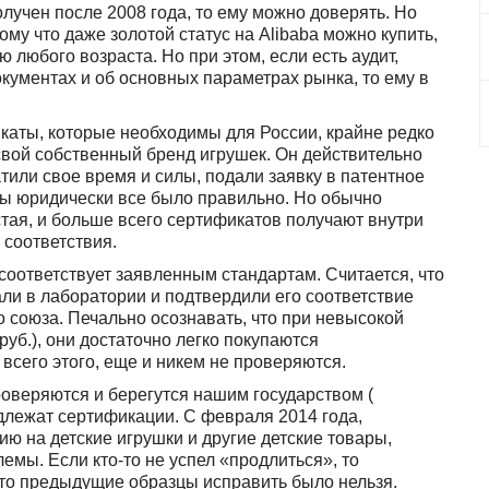
олучен после 2008 года, то ему можно доверять. Но
ому что даже золотой статус на Alibaba можно купить,
 любого возраста. Но при этом, если есть аудит,
документах и об основных параметрах рынка, то ему в
каты, которые необходимы для России, крайне редко
свой собственный бренд игрушек. Он действительно
или свое время и силы, подали заявку в патентное
бы юридически все было правильно. Но обычно
тая, и больше всего сертификатов получают внутри
 соответствия.
соответствует заявленным стандартам. Считается, что
али в лаборатории и подтвердили его соответствие
 союза. Печально осознавать, что при невысокой
 руб.), они достаточно легко покупаются
всего этого, еще и никем не проверяются.
роверяются и берегутся нашим государством (
одлежат сертификации. С февраля 2014 года,
ю на детские игрушки и другие детские товары,
емы. Если кто-то не успел «продлиться», то
 что предыдущие образцы исправить было нельзя.