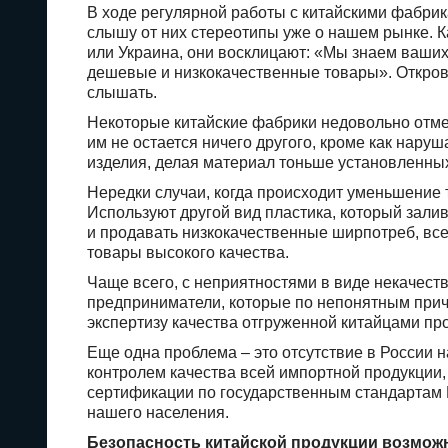
В ходе регулярной работы с китайскими фабрик
слышу от них стереотипы уже о нашем рынке. Ка
или Украина, они восклицают: «Мы знаем ваших
дешевые и низкокачественные товары». Открове
слышать.
Некоторые китайские фабрики недовольно отмеч
им не остается ничего другого, кроме как нару
изделия, делая материал тоньше установленны
Нередки случаи, когда происходит уменьшение
Используют другой вид пластика, который зали
и продавать низкокачественные ширпотреб, все
товары высокого качества.
Чаще всего, с неприятностями в виде некачест
предприниматели, которые по непонятным прич
экспертизу качества отгруженной китайцами пр
Еще одна проблема – это отсутствие в России 
контролем качества всей импортной продукции, 
сертификации по государственным стандартам 
нашего населения.
Безопасность китайской продукции возмож