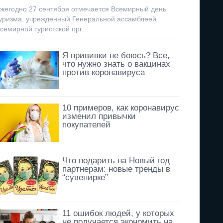
жегодно 27 сентября отмечается Всемирный день
уризма, учрежденный Генеральной ассамблеей
семирной туристской орг...
Я прививки не боюсь? Все,
что нужно знать о вакцинах
против коронавируса
10 примеров, как коронавирус
изменил привычки
покупателей
Что подарить на Новый год
партнерам: новые тренды в
“сувенирке”
11 ошибок людей, у которых
не получается экономить на