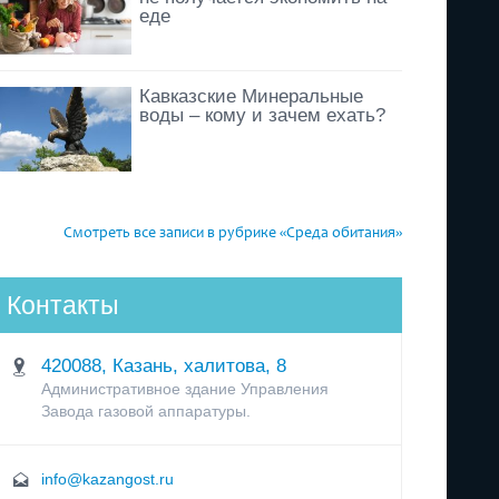
еде
Кавказские Минеральные
воды – кому и зачем ехать?
Смотреть все записи в рубрике «Среда обитания»
Контакты
420088, Казань, халитова, 8
Административное здание Управления
Завода газовой аппаратуры.
info@kazangost.ru