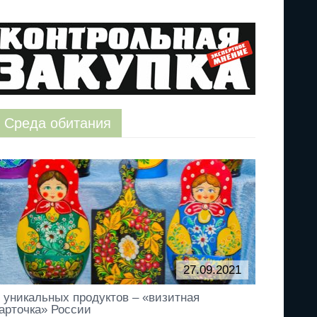
Среда обитания
,
оправок
27.09.2021
 уникальных продуктов – «визитная
арточка» России