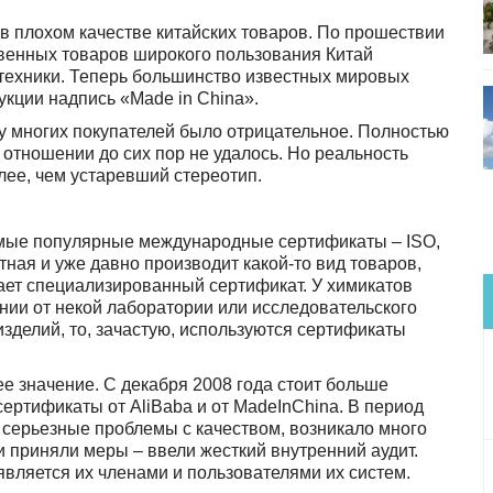
в плохом качестве китайских товаров. По прошествии
твенных товаров широкого пользования Китай
техники. Теперь большинство известных мировых
кции надпись «Made in China».
 у многих покупателей было отрицательное. Полностью
отношении до сих пор не удалось. Но реальность
олее, чем устаревший стереотип.
амые популярные международные сертификаты – ISO,
ная и уже давно производит какой-то вид товаров,
ает специализированный сертификат. У химикатов
нии от некой лаборатории или исследовательского
зделий, то, зачастую, используются сертификаты
 значение. С декабря 2008 года стоит больше
ертификаты от AliBaba и от MadeInChina. В период
 серьезные проблемы с качеством, возникало много
ни приняли меры – ввели жесткий внутренний аудит.
 является их членами и пользователями их систем.