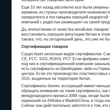
Еще 10 лет назад абсолютно все были уверены 
времени, из страны-производителя низкокачес
превратился в поставщика хорошей недорогой 
компаний с радостью размещают на своей проду
Да, впечатление от качества китайских товаров
восстановить хорошую репутацию Китаю в этом 
такова, что, на сегодняшний день, это уже не б
Сертификация товаров
Существует несколько видов сертификатов. С
CE, FCC, SGS, ROHS, РСТ. Если фабрика извест
под них в сертификационной компании заказыв
есть сертификаты из Швейцарии, либо из Герма
центра. Если это производство пластмассовых и
SGS, выданные на территории Китая.
Сертификаты бизнес ассоциаций имеют меньшее
обращать внимание на такие сертификаты, как с
международного кризиса 2008 года, везде были
нареканий на AliBaba и MadeInChina, и тогда о
Сейчас они действительно заботятся о том, кто