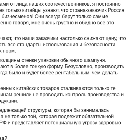
ами от лица наших соотечественников, я постоянно
к только китайцы узнают, что страна-заказчик Россия
 бизнесменов! Они всегда берут только самые
нно говоря, мне очень грустно и обидно все это
ают, что наши заказчики настолько снижают цену, что
шать все стандарты использования и безопасности
х норм.
 толщины стенки упаковки обычного шампуня.
вают в более тонкую форму. Безусловно, производить
гда было и будет более рентабельным, чем делать
венных китайских товаров сталкиваются только те
инам решили не проводить контроль производства и
одукции.
надлежащей структуры, которая бы занималась
а не только той, которая подлежит обязательной
РФ и представляет потенциальную угрозу здоровью
на?