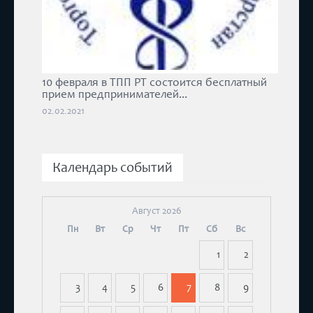
10 февраля в ТПП РТ состоится бесплатный
прием предпринимателей...
02.02.2021
Календарь событий
Август 2026
Пн
Вт
Ср
Чт
Пт
Сб
Вс
1
2
3
4
5
6
7
8
9