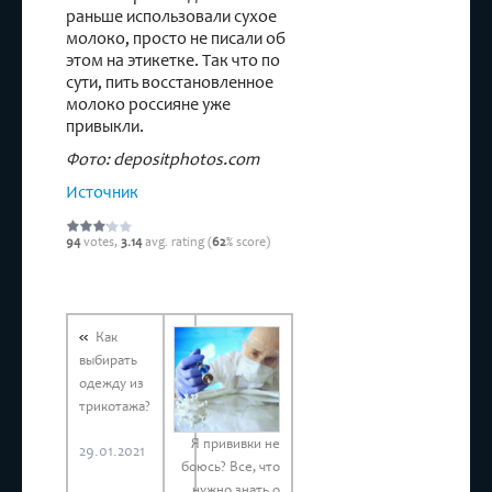
раньше использовали сухое
молоко, просто не писали об
этом на этикетке. Так что по
сути, пить восстановленное
молоко россияне уже
привыкли.
Фото: depositphotos.com
Источник
94
votes,
3.14
avg. rating (
62
% score)
Как
выбирать
одежду из
трикотажа?
Я прививки не
29.01.2021
боюсь? Все, что
нужно знать о