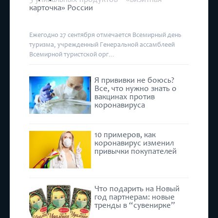
карточка» России
Ежегодно 27 сентября отмечается Всемирный день
туризма, учрежденный Генеральной ассамблеей
Всемирной туристской орг...
Я прививки не боюсь?
Все, что нужно знать о
вакцинах против
коронавируса
10 примеров, как
коронавирус изменил
привычки покупателей
Что подарить на Новый
год партнерам: новые
тренды в “сувенирке”