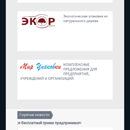
Реестр
Экологическая упаковка из
натурального дерева
Предложения
КОМПЛЕКСНЫЕ
ПРЕДЛОЖЕНИЯ ДЛЯ
ПРЕДПРИЯТИЙ,
УЧРЕЖДЕНИЙ И ОРГАНИЗАЦИЙ
Горячие новости
 состоится бесплатный прием предпринимателей
17 д