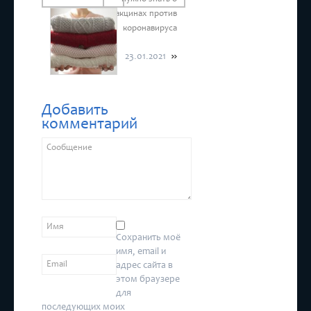
вакцинах против
коронавируса
23.01.2021
Добавить
комментарий
Сохранить моё
имя, email и
адрес сайта в
этом браузере
для
последующих моих