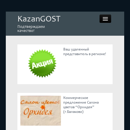
KazanGOST
Подтверждаем
качество!
Ваш удаленный
представитель в регионе!
Контрольная закупка
Дегустации. Экспертиза
Покупай КАЧЕСТВЕННОЕ
Коммерческое
Экспертное мнение
предложение Салона
цветов “Орхидея”
(г.Балаково)
Корпоративные блоги
Эксперты