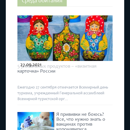
Среда обитания
27.09.2021
5 уникальных продуктов – «визитная
карточка» России
Ежегодно 27 сентября отмечается Всемирный день
туризма, учрежденный Генеральной ассамблеей
Всемирной туристской орг...
Я прививки не боюсь?
Все, что нужно знать о
вакцинах против
коронавируса