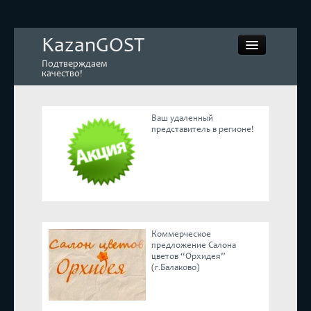
KazanGOST
Подтверждаем
качество!
Ваш удаленный
представитель в регионе!
Контрольная закупка
Дегустации. Экспертиза
Покупай КАЧЕСТВЕННОЕ
Коммерческое
Экспертное мнение
предложение Салона
цветов “Орхидея”
(г.Балаково)
Корпоративные блоги
Эксперты