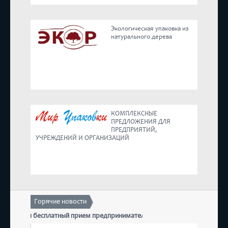
Реестр
Экологическая упаковка из
натурального дерева
Предложения
КОМПЛЕКСНЫЕ
ПРЕДЛОЖЕНИЯ ДЛЯ
ПРЕДПРИЯТИЙ,
УЧРЕЖДЕНИЙ И ОРГАНИЗАЦИЙ
Горячие новости
остоится бесплатный прием предпринимателей
17 дек