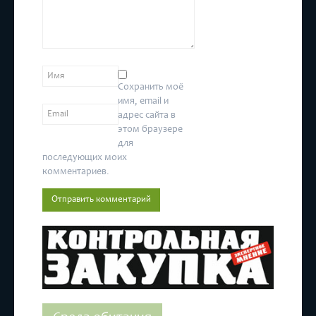
Сохранить моё
имя, email и
адрес сайта в
этом браузере
для
последующих моих
комментариев.