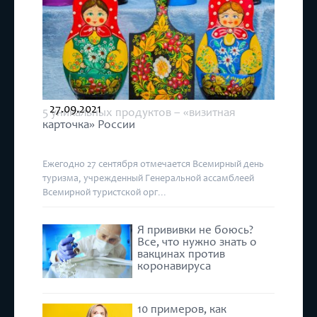
27.09.2021
5 уникальных продуктов – «визитная
карточка» России
Ежегодно 27 сентября отмечается Всемирный день
туризма, учрежденный Генеральной ассамблеей
Всемирной туристской орг...
Я прививки не боюсь?
Все, что нужно знать о
вакцинах против
коронавируса
10 примеров, как