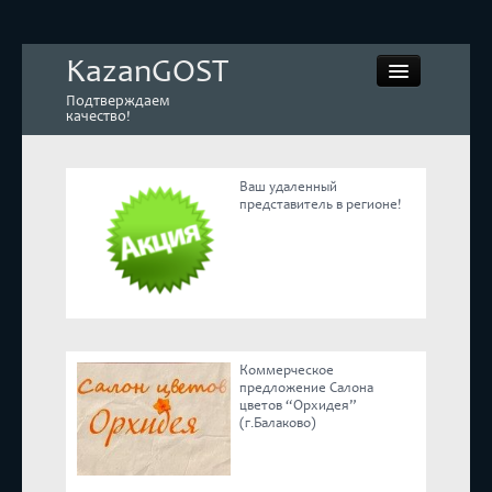
KazanGOST
Подтверждаем
качество!
Ваш удаленный
представитель в регионе!
Контрольная закупка
Дегустации. Экспертиза
Покупай КАЧЕСТВЕННОЕ
Коммерческое
Экспертное мнение
предложение Салона
цветов “Орхидея”
(г.Балаково)
Корпоративные блоги
Эксперты