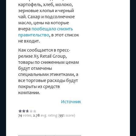
картофель, хлеб, молоко,
зерновые хлопья и черный
чай. Сахар и подсолнечное
масло, цены на которые
вчера
пообещало снизить
правительство
, в этот список
не входит.
Как сообщается в пресс-
релизе X5 Retail Group,
товары по сниженным ценам
будут отмечены
специальными этикетками, а
все торговые расходы будут
покрыты из средств
компании.
Источник
74
votes,
2.78
avg. rating (
55
% score)