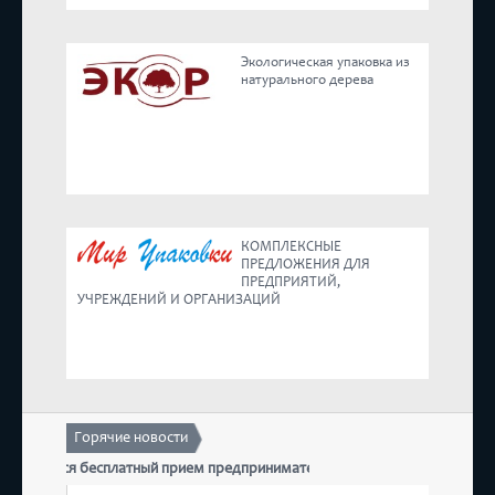
Реестр
Экологическая упаковка из
натурального дерева
Предложения
КОМПЛЕКСНЫЕ
ПРЕДЛОЖЕНИЯ ДЛЯ
ПРЕДПРИЯТИЙ,
УЧРЕЖДЕНИЙ И ОРГАНИЗАЦИЙ
Горячие новости
состоится бесплатный прием предпринимателей
17 де