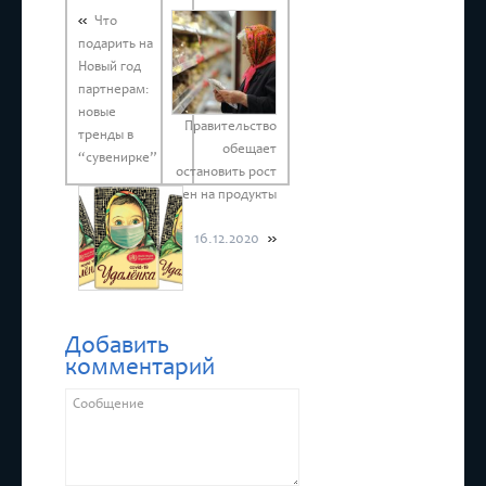
Что
подарить на
Новый год
партнерам:
новые
Правительство
тренды в
обещает
“сувенирке”
остановить рост
цен на продукты
16.12.2020
16.12.2020
Добавить
комментарий