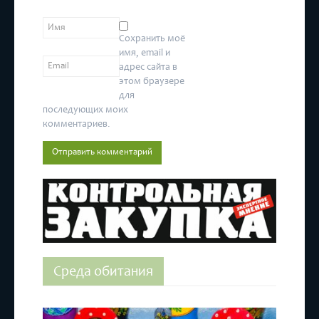
Сохранить моё
имя, email и
адрес сайта в
этом браузере
для
последующих моих
комментариев.
Среда обитания