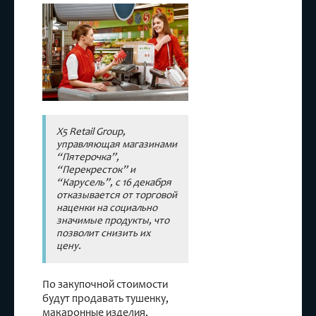
X5 Retail
Group
,
Наценка
,
Перекресток
,
продукты
,
Пятерочка
,
Цены
X5 Retail Group,
управляющая магазинами
“Пятерочка”,
“Перекресток” и
“Карусель”, с 16 декабря
отказывается от торговой
наценки на социально
значимые продукты, что
позволит снизить их
цену.
По закупочной стоимости
будут продавать тушенку,
макаронные изделия,