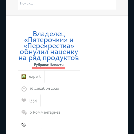
отме
остоятся “Дни Ассамблеи женщин-руководителей в Татарстане”
4 ма
Респ
Владелец
«Пятерочки» и
состоится бесплатный прием предпринимателей
«Перекрестка»
обнулил наценку
на ряд продуктов
Рубрики:
Новости
expert
16 декабря 2020
1354
0 Комментариев
"Карусель"
,