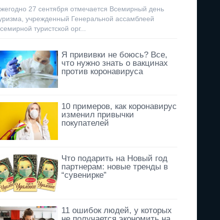
жегодно 27 сентября отмечается Всемирный день
уризма, учрежденный Генеральной ассамблеей
семирной туристской орг...
Я прививки не боюсь? Все,
что нужно знать о вакцинах
против коронавируса
10 примеров, как коронавирус
изменил привычки
покупателей
Что подарить на Новый год
партнерам: новые тренды в
“сувенирке”
11 ошибок людей, у которых
не получается экономить на