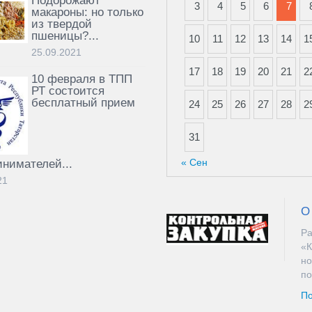
Подорожают
3
4
5
6
7
макароны: но только
из твердой
пшеницы?...
10
11
12
13
14
1
25.09.2021
17
18
19
20
21
2
10 февраля в ТПП
РТ состоится
бесплатный прием
24
25
26
27
28
2
31
« Сен
нимателей...
21
О
Ра
«К
но
по
По