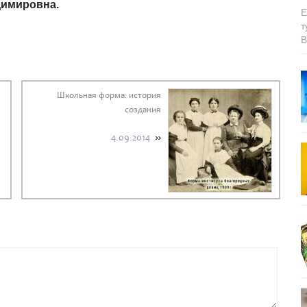
димировна.
Е
т
В
Школьная форма: история
создания
4.09.2014