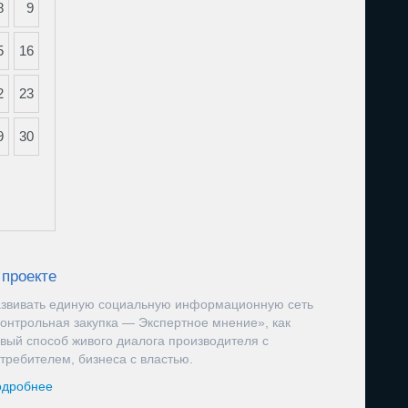
8
9
5
16
2
23
9
30
 проекте
звивать единую социальную информационную сеть
онтрольная закупка — Экспертное мнение», как
вый способ живого диалога производителя с
требителем, бизнеса с властью.
дробнее