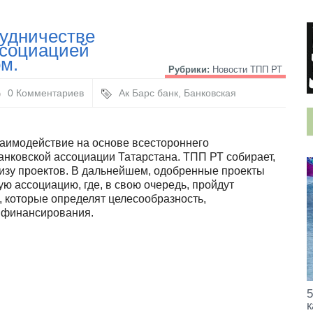
ение и ведение малого бизнеса в условиях отмены ЕНВД»
 физлиц, которые анонсировал Путин в обращении к нации
рудничестве
рия продаж»
ссоциацией
ь Татарстанский Международный Форум по
ом.
Рубрики:
Новости ТПП РТ
и женщин-руководителей в Татарстане”
0 Комментариев
Ак Барс банк
,
Банковская
ассоциация РТ
,
ТПП РТ
 членов Торгово-промышленной палаты Республики Татарстан
ции предпринимателей и официальных лиц Бухарской области
заимодействие на основе всестороннего
орум «Республика Татарстан – Бухарская область»
нковской ассоциации Татарстана. ТПП РТ собирает,
р ХАССП
тизу проектов. В дальнейшем, одобренные проекты
организует «круглый стол» для обсуждения вновь принятых п
ую ассоциацию, где, в свою очередь, пройдут
 которые определят целесообразность,
х финансирования.
5
к