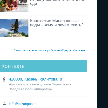
еде
Кавказские Минеральные
воды – кому и зачем ехать?
Смотреть все записи в рубрике «Среда обитания»
Контакты
420088, Казань, халитова, 8
Административное здание Управления
Завода газовой аппаратуры.
info@kazangost.ru