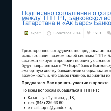
17 декабря состоится вебинар « Налогооблож
Коротко о главных изменениях для бизнеса и
Подписано соглашения о сот
11 марта в Казани состоится Форум «Террито
между ТПП РТ, Банковской а
С 17 по 19 марта в г. Казани будет проходит
Татарстана и «Ак Барс» Банк
энергоресурсоэффективности и экологии
С 25 по 28 февраля состоятся “Дни Ассамбле
expert
6 сентября 2014
1519
4 марта в ТПП РТ пройдет Ассамблея – Съезд
25 февраля в ТПП РТ в рамках визита делега
Трехстороннее сотрудничество предполагает в
Республика Узбекистан, состоится Деловой ф
использования возможностей системы ТПП и Ба
26 февраля – бесплатный обучающий семина
систематизирует и проводит первичную экспер
12 февраля ТПП РТ совместно с АО «БТИ РТ» 
будут направляться в “Ак Барс” банк и Банковск
в Жилищный кодекс Российской Федерации
экспертную оценку банковскими специалистами,
возможность и, что самое главное, варианты и
Предлагаем Вас принять участие в проекте.
По всем вопросам обращаться в ТПП РТ:
Казань, ул.Пушкина, д.18,
тел: (843) 236 63 60 ,
e-mail: tpp-rt@yandex.ru,