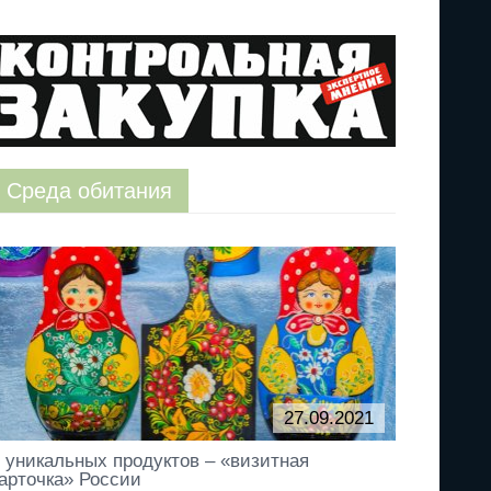
Среда обитания
,
оправок
27.09.2021
 уникальных продуктов – «визитная
арточка» России