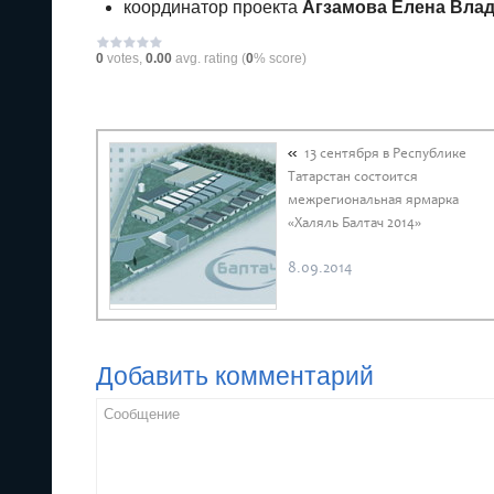
координатор проекта
Агзамова Елена Вла
0
votes,
0.00
avg. rating (
0
% score)
13 сентября в Республике
Татарстан состоится
межрегиональная ярмарка
«Халяль Балтач 2014»
8.09.2014
Добавить комментарий