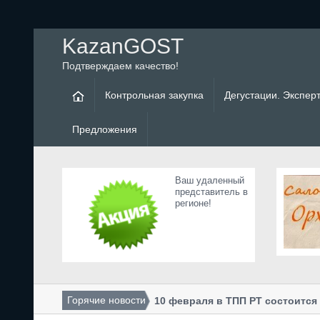
KazanGOST
Подтверждаем качество!
Контрольная закупка
Дегустации. Экспер
Предложения
Ваш удаленный
представитель в
регионе!
Горячие новости
10 февраля в ТПП РТ состоитс