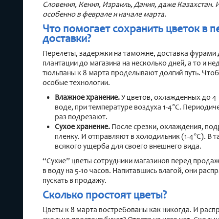
Словения, Кения, Израиль, Дания, даже Казахстан. 
особенно в феврале и начале марта.
Что помогает сохранить цветок в 
доставки?
Перелеты, задержки на таможне, доставка фурами 
плантации до магазина на несколько дней, а то и н
тюльпаны к 8 марта проделывают долгий путь. Чтоб
особые технологии.
Влажное хранение.
У цветов, охлажденных до 4-
воде, при температуре воздуха 1-4°C. Периодич
раз подрезают.
Сухое хранение.
После срезки, охлаждения, под
пленку. И отправляют в холодильник (1-4°C). В 
всякого ущерба для своего внешнего вида.
“Сухие” цветы сотрудники магазинов перед прода
в воду на 5-10 часов. Напитавшись влагой, они расп
пускать в продажу.
Сколько простоят цветы?
Цветы к 8 марта востребованы как никогда. И расп