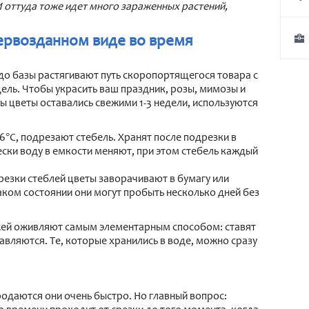
И оттуда тоже идет много зараженных растений,
первозданном виде во время
до базы растягивают путь скоропортящегося товара с
едель. Чтобы украсить ваш праздник, розы, мимозы и
ы цветы оставались свежими 1-3 недели, используются
6°C, подрезают стебель. Хранят после подрезки в
ески воду в емкости меняют, при этом стебель каждый
резки стеблей цветы заворачивают в бумагу или
таком состоянии они могут пробыть несколько дней без
жей оживляют самым элементарным способом: ставят
равляются. Те, которые хранились в воде, можно сразу
родаются они очень быстро. Но главный вопрос: