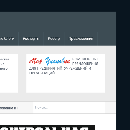
е блоги
Эксперты
Реестр
Предложения
ческая
КОМПЛЕКСНЫЕ
 из
ПРЕДЛОЖЕНИЯ
ьного
ДЛЯ ПРЕДПРИЯТИЙ, УЧРЕЖДЕНИЙ И
ОРГАНИЗАЦИЙ
ие и ведение малого бизнеса в условиях
Коротко о главных изменениях
обращении к нации