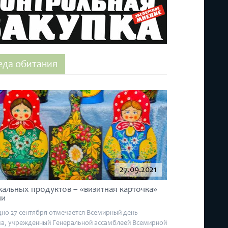
еда обитания
27.09.2021
кальных продуктов – «визитная карточка»
ии
но 27 сентября отмечается Всемирный день
а, учрежденный Генеральной ассамблеей Всемирной