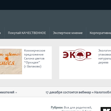
а
Покупай КАЧЕСТВЕННОЕ
Экспертное мнение
Корпоративны
Коммерческое
Экологи
предложение
упаковка
Салона цветов
натурал
“Орхидея”
дерева
(г.Балаково)
телей
17 декабря состоится вебинар « Налогообложен
отмены ЕНВД»
Рубрики:
Все для родителей
,