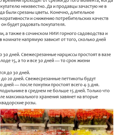
ко времени проходит от срезки до того момента, когда
купателю неизвестно. Да и продавцы зачастую не в
гда были срезаны цветы. Конечно, длительное
декоративности и снижению потребительских качеств
 он будет радовать покупателя.
, а также в сочинском НИИ горного садоводства и
в комнате напрямую зависит от того, сколько дней
о 30 дней. Свежесрезанные нарциссы простоят в вазе
лоде 15, а то и все 30 дней — то срок жизни
ся до 30 дней.
 до 20 дней. Свежесрезанные петтикоты будут
0 дней — после покупки простоят всего 4-3 дня.
одильнике в среднем не больше 15 дней. Только что
сле максимального хранения завянет на вторые
эквадорские розы.