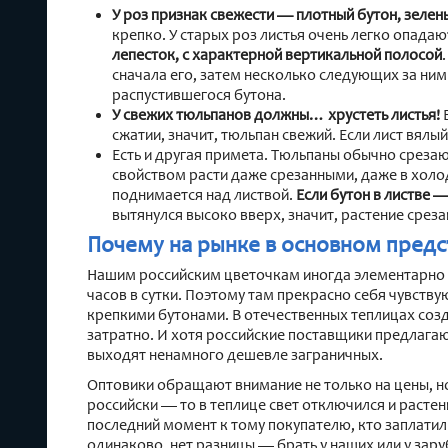
У роз признак свежести — плотный бутон, зелены
крепко. У старых роз листья очень легко опадаю
лепесток, с характерной вертикальной полосой
сначала его, затем несколько следующих за ним
распустившегося бутона.
У свежих тюльпанов должны… хрустеть листья!
Е
сжатии, значит, тюльпан свежий. Если лист вялый,
Есть и другая примета. Тюльпаны обычно срезаю
свойством расти даже срезанными, даже в холо
поднимается над листвой.
Если бутон в листве 
вытянулся высоко вверх, значит, растение среза
Почему на рынке в основном пред
Нашим российским цветочкам иногда элементарно не
часов в сутки. Поэтому там прекрасно себя чувств
крепкими бутонами. В отечественных теплицах соз
затратно. И хотя российские поставщики предлага
выходят ненамного дешевле заграничных.
Оптовики обращают внимание не только на цены, но
российски — то в теплице свет отключился и растен
последний момент к тому покупателю, кто заплати
одинаково, нет разницы — брать у наших или у за