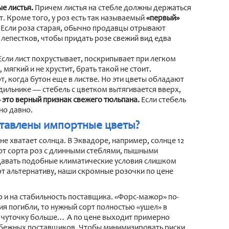
е листья.
Причем листья на стебле должны держаться
т. Кроме того, у роз есть так называемый
«первый»
. Если роза старая, обычно продавцы отрывают
 лепестков, чтобы придать розе свежий вид едва
сли лист похрустывает, поскрипывает при легком
 мягкий и не хрустит, брать такой не стоит.
т, когда бутон еще в листве. Но эти цветы обладают
дильнике — стебель с цветком вытягивается вверх,
— это верный признак свежего тюльпана.
Если стебель
но давно.
ставлены импортные цветы?
 хватает солнца. В Эквадоре, например, солнце 12
уют сорта роз с длинными стеблями, пышными
давать подобные климатические условия слишком
ют альтернативу, наши скромные розочки по цене
 и на стабильность поставщика. «Форс-мажор» по-
ия погибли, то нужный сорт полностью «ушел» в
л чуточку больше… А по цене выходит примерно
рубежных поставщиков. Чтобы минимизировать риски,