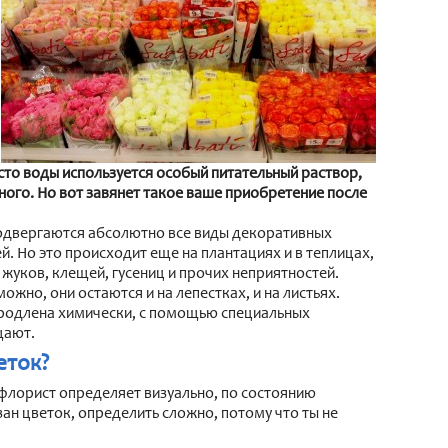
сто воды используется особый питательный раствор,
ного. Но вот завянет такое ваше приобретение после
подвергаются абсолютно все виды декоративных
. Но это происходит еще на плантациях и в теплицах,
 жуков, клещей, гусениц и прочих неприятностей.
ожно, они остаются и на лепестках, и на листьях.
продлена химически, с помощью специальных
щают.
еток?
флорист определяет визуально, по состоянию
зан цветок, определить сложно, потому что ты не