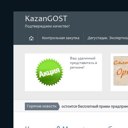
KazanGOST
Подтверждаем качество!
Контрольная закупка
Дегустации. Экспертиз
Ваш удаленный
представитель в
регионе!
Горячие новости
10 февраля в ТПП РТ состоится бесплатный прием предпринима