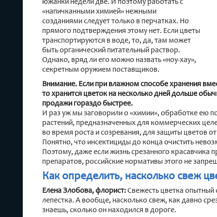
южанки недели две. И поэтому работать с
«напичканными химией» нежными
созданиями следует только в перчатках. Но
прямого подтверждения этому нет. Если цветы
транспортируются в воде, то, да, там может
быть органический питательный раствор.
Однако, вряд ли его можно назвать «ноу-хау»,
секретным оружием поставщиков.
Внимание. Если при влажном способе хранения вме
то хранится цветок на несколько дней дольше обыч
продажи гораздо быстрее.
И раз уж мы заговорили о «химии», обработке ею 
растений, предназначенных для коммерческих целей
во время роста и созревания, для защиты цветов от
Понятно, что инсектициды до конца очистить невозм
Поэтому, даже если жизнь срезанного красавчика 
препаратов, российские нормативы этого не запре
Как определить, насколько свеж цв
Елена Злобова, флорист:
Свежесть цветка опытный 
лепестка. А вообще, насколько свеж, как давно сре
знаешь, сколько он находился в дороге.