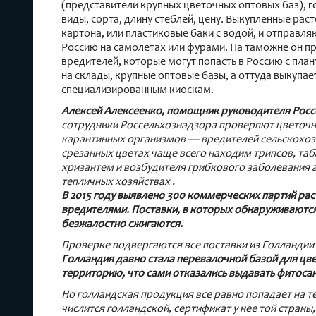
(представители крупных цветочных оптовых баз), 
виды, сорта, длину стеблей, цену. Выкупленные рас
картона, или пластиковые баки с водой, и отправля
Россию на самолетах или фурами. На таможне он п
вредителей, которые могут попасть в Россию с пла
на склады, крупные оптовые базы, а оттуда выкупа
специализированным киоскам.
Алексей Алексеенко, помощник руководителя Рос
сотрудники Россельхознадзора проверяют цветочны
карантинных организмов — вредителей сельскохозя
срезанных цветах чаще всего находим трипсов, та
хризантем и возбудителя грибкового заболевания а
тепличных хозяйствах .
В 2015 году выявлено 300 коммерческих партий рас
вредителями. Поставки, в которых обнаруживаютс
безжалостно сжигаются.
Проверке подвергаются все поставки из Голландии
Голландия давно стала перевалочной базой для цве
территорию, что сами отказались выдавать фитоса
Но голландская продукция все равно попадает на т
числится голландской, сертификат у нее той страны