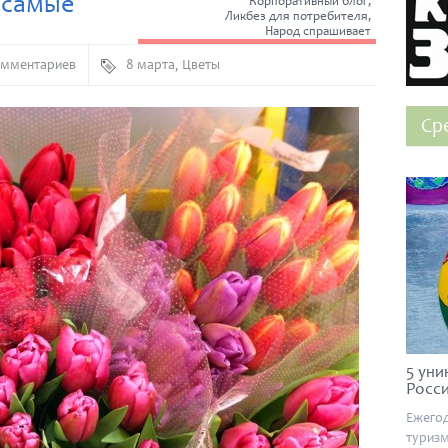
 самые
Корпоративный блог
,
Ликбез для потребителя
,
Народ спрашивает
омментариев
8 марта
,
Цветы
Ср
5 уни
Росс
Ежегод
туризм