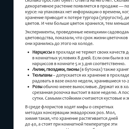
сколько простоит букет? Ответа на него нет. Сколь
декоративное растение появляется в продаже — по
курсе: на упаковках нет информации о времени, ко
хранение приводит к потере тургора (упругости), 
цветов. И чем больше цветок хранился, тем меньше
Эксперименты, проведенные немецкими садоводами
цветоводства, показали, что срок жизни цветочков 
они хранились до этого на холоде.
Нарциссы
в прохладе не теряют своих качеств д
в комнатных условиях 8 дней. Если они были в хо
нарциссов в комнате 5 и 3 дня соответственно.
Лилии, гвоздики, пионы
(в бутонах) также хранят
Тюльпаны
– допускается их хранение в прохладе
радовать в вазе около недели, хранившиеся 10-2
Розы
обычно менее выносливые. Держат их в хол
срезанная розочка выстоит в вазе неделю. А по
сутки. Самыми стойкими считаются кустовые и 
В среде флористов ходят мифы о секретных
методах консервации эквадорских роз. Мол,
химия такая, что хранение растягивается дней
до 40, а стоят при комнатной температуре эти