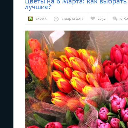
Цветы на 8 Марта: как выбрать
лучшие?
expert
7 марта 2017
2052
0 К