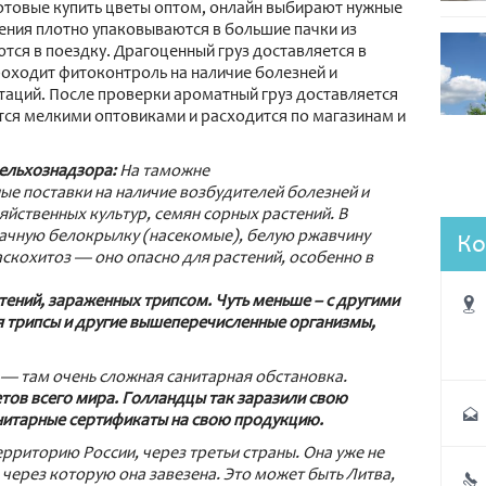
готовые купить цветы оптом, онлайн выбирают нужные
тения плотно упаковываются в большие пачки из
ются в поездку. Драгоценный груз доставляется в
роходит фитоконтроль на наличие болезней и
нтаций. После проверки ароматный груз доставляется
ется мелкими оптовиками и расходится по магазинам и
сельхознадзора:
На таможне
е поставки на наличие возбудителей болезней и
йственных культур, семян сорных растений. В
бачную белокрылку (насекомые), белую ржавчину
Ко
скохитоз — оно опасно для растений, особенно в
тений, зараженных трипсом. Чуть меньше – с другими
я трипсы и другие вышеперечисленные организмы,
 — там очень сложная санитарная обстановка.
тов всего мира. Голландцы так заразили свою
нитарные сертификаты на свою продукцию.
ерриторию России, через третьи страны. Она уже не
, через которую она завезена. Это может быть Литва,