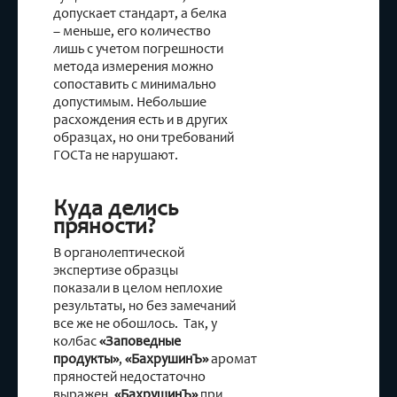
допускает стандарт, а белка
– меньше, его количество
лишь с учетом погрешности
метода измерения можно
сопоставить с минимально
допустимым. Небольшие
расхождения есть и в других
образцах, но они требований
ГОСТа не нарушают.
Куда делись
пряности?
В органолептической
экспертизе образцы
показали в целом неплохие
результаты, но без замечаний
все же не обошлось. Так, у
колбас
«Заповедные
продукты»
,
«БахрушинЪ»
аромат
пряностей недостаточно
выражен.
«БахрушинЪ»
при