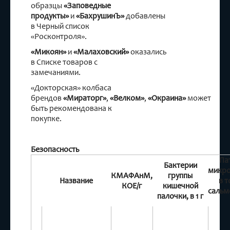
образцы
«Заповедные
продукты»
и
«БахрушинЪ»
добавлены
в Черный список
«Росконтроля».
«Микоян»
и
«Малаховский»
оказались
в Списке товаров с
замечаниями.
«Докторская» колбаса
брендов
«Мираторг»
,
«Велком»
,
«Окраина»
может
быть рекомендована к
покупке.
Безопасность
Па
Бактерии
микро
КМАФАнМ,
группы
Название
в т
КОЕ/г
кишечной
сальм
палочки, в 1 г