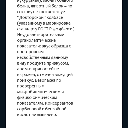
кукурузная), изолят соевого
белка, животный белок – по
составу не соответствует
“Докторской” колбасе
(указанному в маркировке
стандарту ГОСТ Р 52196-2011).
Неудовлетворительные
органолептические
показатели: вкус образца с
посторонним
несвойственным данному
виду продукта привкусом,
аромат пряностей не
выражен, отмечен вяжущий
привкус. Безопасна по
проверенным
микробиологическим и
физико-химическим
показателям. Консервантов
сорбиновой и бензойной
кислот не выявлено.