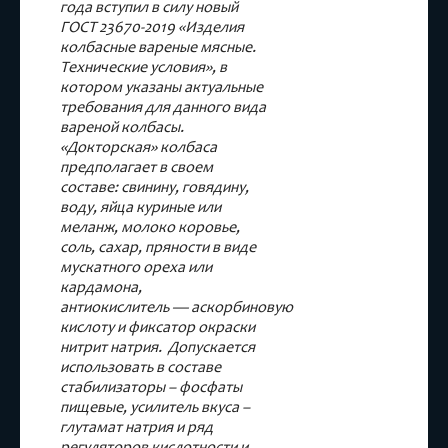
года вступил в силу новый
ГОСТ 23670-2019 «Изделия
колбасные вареные мясные.
Технические условия», в
котором указаны актуальные
требования для данного вида
вареной колбасы.
«Докторская» колбаса
предполагает в своем
составе: свинину, говядину,
воду, яйца куриные или
меланж, молоко коровье,
соль, сахар, пряности в виде
мускатного ореха или
кардамона,
антиокислитель — аскорбиновую
кислоту и фиксатор окраски
нитрит натрия. Допускается
использовать в составе
стабилизаторы – фосфаты
пищевые, усилитель вкуса –
глутамат натрия и ряд
регуляторов кислотности и