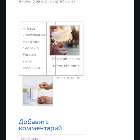
0
votes,
0.00
avg. rating (
0
% score)
Ввоз
иностранных
молочных
смесей в
Россию
Apple объявила
хотят
войну вэйпингу
ограничить
20.11.2019
20.11.2019
Добавить
комментарий