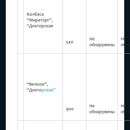
Колбаса
“Мираторг”,
“Докторская
Не
Не
540
обнаружены
обн
“Велком”,
“Докто
рская”
Не
Не
900
обнаружены
обн