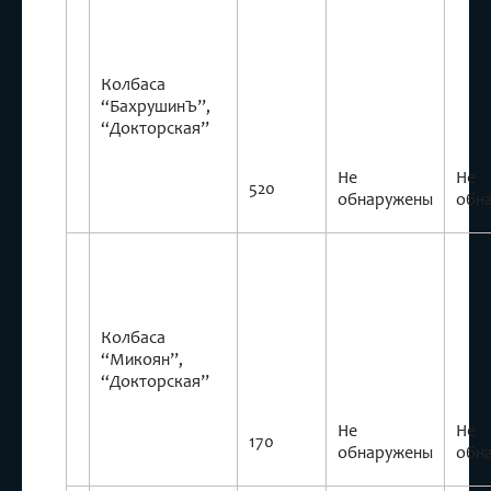
Колбаса
“БахрушинЪ”,
“Докторская”
Не
Не
520
обнаружены
обн
Колбаса
“Микоян”,
“Докторская”
Не
Не
170
обнаружены
обн