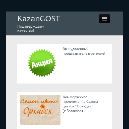
KazanGOST
Подтверждаем
качество!
Ваш удаленный
представитель в регионе!
Контрольная закупка
Дегустации. Экспертиза
Покупай КАЧЕСТВЕННОЕ
Коммерческое
Экспертное мнение
предложение Салона
цветов “Орхидея”
(г.Балаково)
Корпоративные блоги
Эксперты