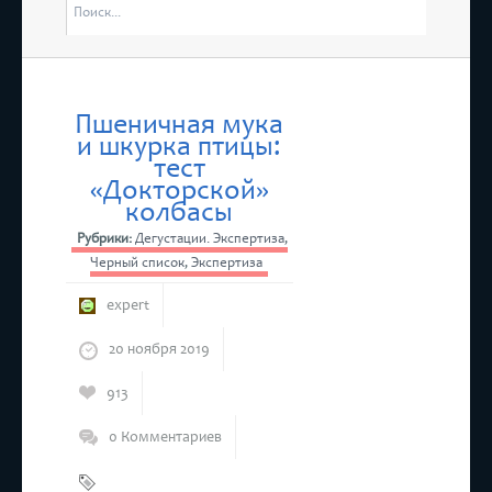
отмены ЕНВ
я “Дни Ассамблеи женщин-руководителей в Татарстане”
4 марта в Т
Республики Т
Пшеничная мука
и шкурка птицы:
ся бесплатный прием предпринимателей
тест
«Докторской»
колбасы
Рубрики:
Дегустации. Экспертиза
,
Черный список
,
Экспертиза
expert
20 ноября 2019
913
0 Комментариев