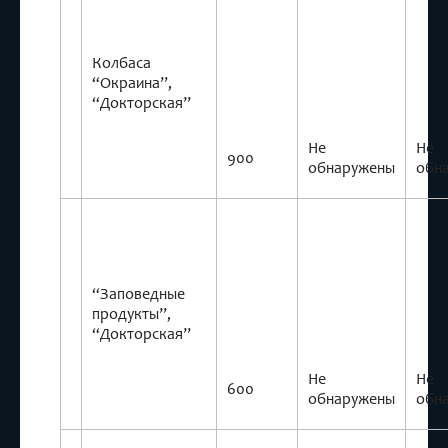
Колбаса
“Окраина”,
“Докторская”
Не
Не
900
обнаружены
обн
“Заповедные
продукты”,
“Докторская”
Не
Не
600
обнаружены
обн