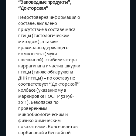
“Заповедные продукты”,
“Докторская”
Недостоверна информация о
составе: выявлено
присутствие в составе мяса
птицы (гистологическим
методом), а также
крахмалосодержащего
компонента (муки
пшеничной), стабилизатора
каррагинана и частиц шкурки
птицы (также обнаружена
ДНК птицы) – по составу не
соответствует “Докторской”
колбасе (указанному в
маркировке ГОСТ Р 52196-
2011). Безопасна по
проверенным
микробиологическим и
физико-химическим
показателям. Консервантов
сорбиновой и бензойной