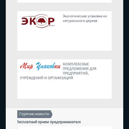
Реестр
Экологическая упаковка из
натурального дерева
Предложения
КОМПЛЕКСНЫЕ
ПРЕДЛОЖЕНИЯ ДЛЯ
ПРЕДПРИЯТИЙ,
УЧРЕЖДЕНИЙ И ОРГАНИЗАЦИЙ
Горячие новости
тоится бесплатный прием предпринимателей
17 декаб