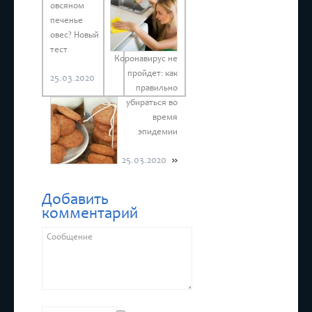
овсяном
печенье
овес? Новый
тест
Коронавирус не
пройдет: как
25.03.2020
правильно
убираться во
время
эпидемии
25.03.2020
Добавить
комментарий