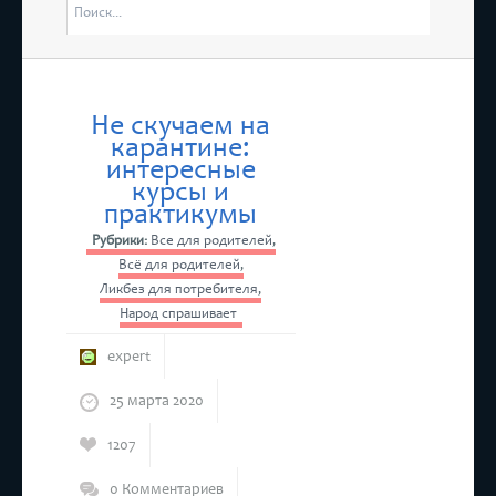
отмены 
оятся “Дни Ассамблеи женщин-руководителей в Татарстане”
4 марта 
Республи
Не скучаем на
карантине:
тоится бесплатный прием предпринимателей
интересные
курсы и
практикумы
Рубрики:
Все для родителей
,
Всё для родителей
,
Ликбез для потребителя
,
Народ спрашивает
expert
25 марта 2020
1207
0 Комментариев