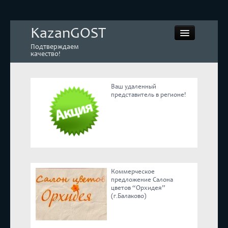
KazanGOST
Подтверждаем
качество!
Ваш удаленный
представитель в регионе!
Контрольная закупка
Дегустации. Экспертиза
Покупай КАЧЕСТВЕННОЕ
Коммерческое
Экспертное мнение
предложение Салона
цветов “Орхидея”
(г.Балаково)
Корпоративные блоги
Эксперты