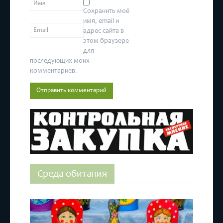
Сохранить моё
имя, email и
адрес сайта в
этом браузере
для
последующих моих
комментариев.
Среда обитания