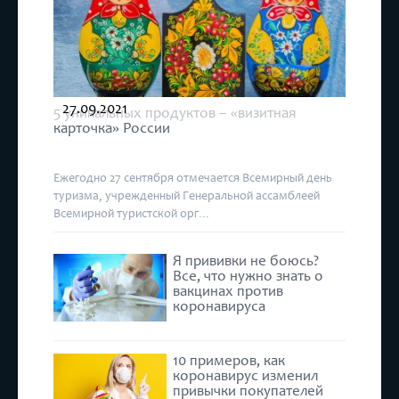
27.09.2021
5 уникальных продуктов – «визитная
карточка» России
Ежегодно 27 сентября отмечается Всемирный день
туризма, учрежденный Генеральной ассамблеей
Всемирной туристской орг...
Я прививки не боюсь?
Все, что нужно знать о
вакцинах против
коронавируса
10 примеров, как
коронавирус изменил
привычки покупателей