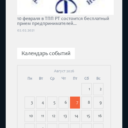
10 февраля в ТПП РТ состоится бесплатный
прием предпринимателей...
02.02.2021
Календарь событий
Август 2026
Пн
Вт
Ср
Чт
Пт
Сб
Вс
1
2
3
4
5
6
7
8
9
10
11
12
13
14
15
16