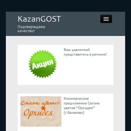
KazanGOST
Подтверждаем
качество!
Ваш удаленный
представитель в регионе!
Контрольная закупка
Дегустации. Экспертиза
Покупай КАЧЕСТВЕННОЕ
Коммерческое
Экспертное мнение
предложение Салона
цветов “Орхидея”
(г.Балаково)
Корпоративные блоги
Эксперты