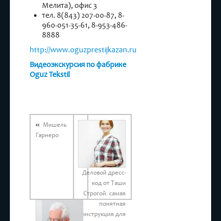
Мелита), офис 3
тел. 8(843) 207-00-87, 8-
960-051-35-61, 8-953-486-
8888
http://www.oguzprestijkazan.ru
Видеоэкскурсия по фабрике
Oguz Tekstil
Мишель
Гарнеро
Деловой дресс-
код от Таши
Строгой: самая
понятная
инструкция для