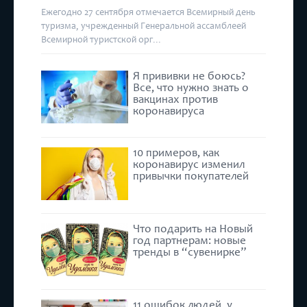
Ежегодно 27 сентября отмечается Всемирный день
туризма, учрежденный Генеральной ассамблеей
Всемирной туристской орг...
Я прививки не боюсь?
Все, что нужно знать о
вакцинах против
коронавируса
10 примеров, как
коронавирус изменил
привычки покупателей
Что подарить на Новый
год партнерам: новые
тренды в “сувенирке”
11 ошибок людей, у