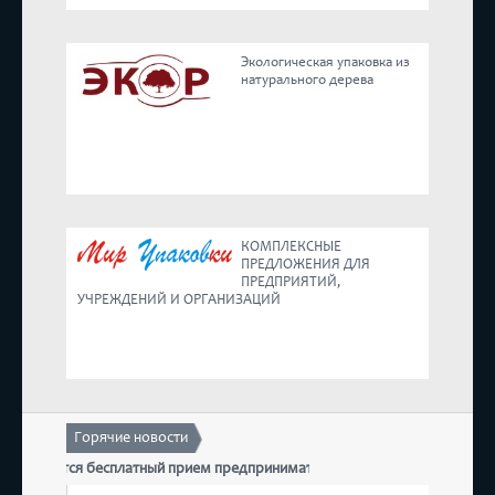
Реестр
Экологическая упаковка из
натурального дерева
Предложения
КОМПЛЕКСНЫЕ
ПРЕДЛОЖЕНИЯ ДЛЯ
ПРЕДПРИЯТИЙ,
УЧРЕЖДЕНИЙ И ОРГАНИЗАЦИЙ
Горячие новости
остоится бесплатный прием предпринимателей
17 дек