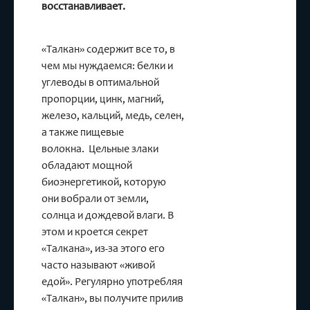
восстанавливает.
«Талкан» содержит все то, в
чем мы нуждаемся: белки и
углеводы в оптимальной
пропорции, цинк, магний,
железо, кальций, медь, селен,
а также пищевые
волокна. Цельные злаки
обладают мощной
биоэнергетикой, которую
они вобрали от земли,
солнца и дождевой влаги. В
этом и кроется секрет
«Талкана», из-за этого его
часто называют «живой
едой». Регулярно употребляя
«Талкан», вы получите прилив