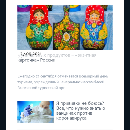
27.09.2021
5 уникальных продуктов – «визитная
карточка» России
Ежегодно 27 сентября отмечается Всемирный день
туризма, учрежденный Генеральной ассамблеей
Всемирной туристской орг...
Я прививки не боюсь?
Все, что нужно знать о
вакцинах против
коронавируса