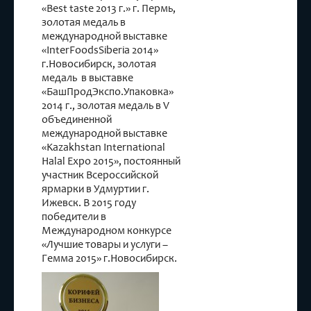
«Best taste 2013 г.» г. Пермь,
золотая медаль в
международной выставке
«InterFoodsSiberia 2014»
г.Новосибирск, золотая
медаль в выставке
«БашПродЭкспо.Упаковка»
2014 г., золотая медаль в V
объединенной
международной выставке
«Kazakhstan International
Halal Expo 2015», постоянный
участник Всероссийской
ярмарки в Удмуртии г.
Ижевск. В 2015 году
победители в
Международном конкурсе
«Лучшие товары и услуги –
Гемма 2015» г.Новосибирск.