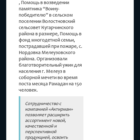
, Помощь в возведении
памятника “Воину-
победителю” в сельском
поселении Волостновский
сельсовет Кугарчинского
района в размере, Помощь в
фонд многодетной семьи,
пострадавшей при пожаре, с.
Нордовка Мелеузовского
района. Организовали
благотворительный ужин для
населения г. Мелеуз в
соборной мечети во время
поста месяца Рамадан на 150
человек.
Сотрудничество с
компанией «Актирман»
позволяет расширить
ассортимент новой,
качественной и
перспективной
продукцией, освоить