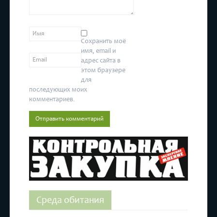
22.08.2016
Сохранить моё
имя, email и
адрес сайта в
этом браузере
для
последующих моих
комментариев.
Среда обитания