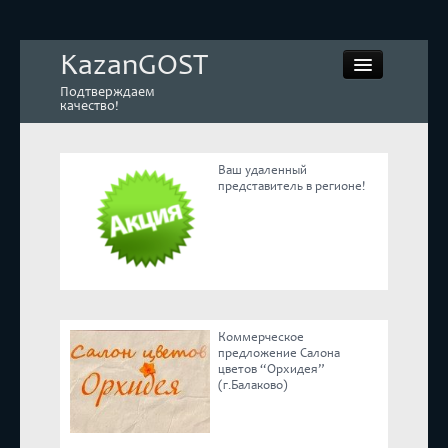
KazanGOST
Подтверждаем
качество!
Ваш удаленный
представитель в регионе!
Контрольная закупка
Дегустации. Экспертиза
Покупай КАЧЕСТВЕННОЕ
Коммерческое
Экспертное мнение
предложение Салона
цветов “Орхидея”
(г.Балаково)
Корпоративные блоги
Эксперты