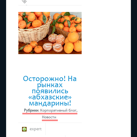
Абхазские
мандарины
,
Мандарины
Осторожно! На
рынках
появились
«абхазские»
мандарины!
Рубрики:
Корпоративный блог
,
Новости
expert