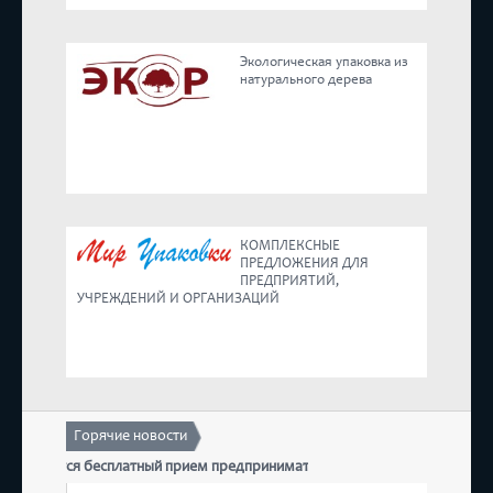
Реестр
Экологическая упаковка из
натурального дерева
Предложения
КОМПЛЕКСНЫЕ
ПРЕДЛОЖЕНИЯ ДЛЯ
ПРЕДПРИЯТИЙ,
УЧРЕЖДЕНИЙ И ОРГАНИЗАЦИЙ
Горячие новости
 состоится бесплатный прием предпринимателей
17 д