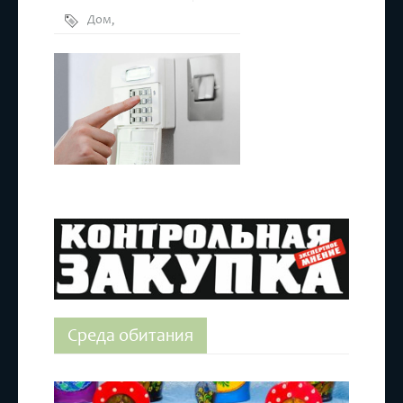
Дом
,
Сигнализация
Среда обитания