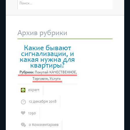
отм
состоятся “Дни Ассамблеи женщин-руководителей в Татарстане”
4 м
Рес
Архив рубрики
 состоится бесплатный прием предпринимателей
Какие бывают
сигнализации, и
какая нужна для
квартиры?
Рубрики:
Покупай КАЧЕСТВЕННОЕ
,
Торговля
,
Услуги
expert
12 декабря 2018
1290
0 Комментариев