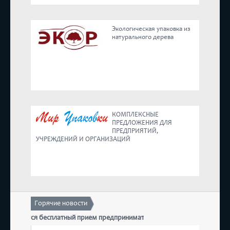
Реестр
Экологическая упаковка из
натурального дерева
Предложения
КОМПЛЕКСНЫЕ
ПРЕДЛОЖЕНИЯ ДЛЯ
ПРЕДПРИЯТИЙ,
УЧРЕЖДЕНИЙ И ОРГАНИЗАЦИЙ
Горячие новости
 состоится бесплатный прием предпринимателей
17 