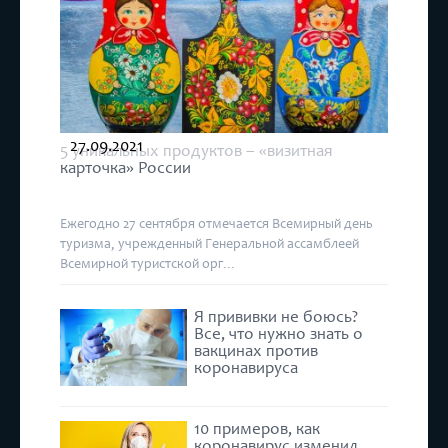
27.09.2021
5 уникальных продуктов – «визитная
карточка» России
Ежегодно 27 сентября отмечается Всемирный день
туризма, учрежденный Генеральной ассамблеей
Всемирной туристской орг...
Я прививки не боюсь?
Все, что нужно знать о
вакцинах против
коронавируса
10 примеров, как
коронавирус изменил