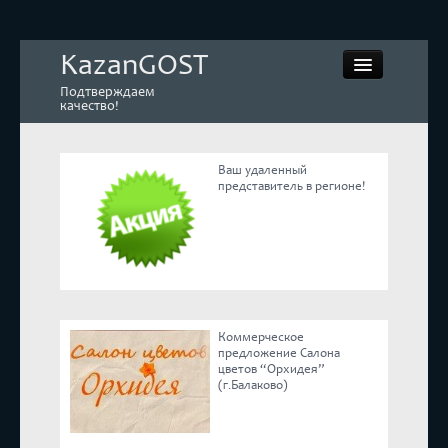
KazanGOST
Подтверждаем
качество!
Ваш удаленный
представитель в регионе!
Контрольная закупка
Дегустации. Экспертиза
Покупай КАЧЕСТВЕННОЕ
Коммерческое
Экспертное мнение
предложение Салона
цветов “Орхидея”
(г.Балаково)
Корпоративные блоги
Эксперты