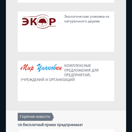
Реестр
Экологическая упаковка из
натурального дерева
Предложения
КОМПЛЕКСНЫЕ
ПРЕДЛОЖЕНИЯ ДЛЯ
ПРЕДПРИЯТИЙ,
УЧРЕЖДЕНИЙ И ОРГАНИЗАЦИЙ
Горячие новости
Т состоится бесплатный прием предпринимателей
17 