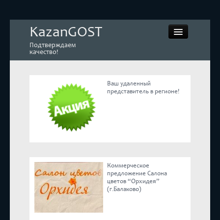
KazanGOST
Подтверждаем
качество!
Ваш удаленный
представитель в регионе!
Контрольная закупка
Дегустации. Экспертиза
Покупай КАЧЕСТВЕННОЕ
Коммерческое
Экспертное мнение
предложение Салона
цветов “Орхидея”
(г.Балаково)
Корпоративные блоги
Эксперты