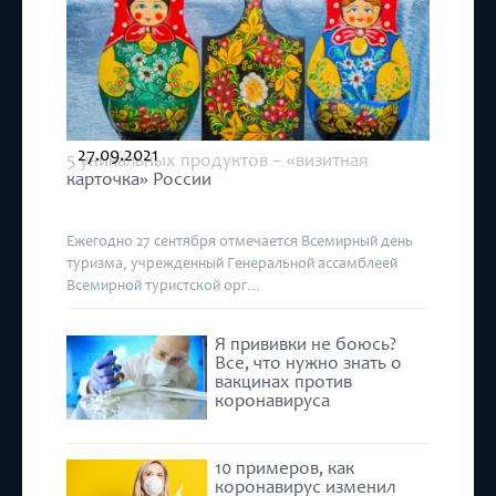
27.09.2021
5 уникальных продуктов – «визитная
карточка» России
Ежегодно 27 сентября отмечается Всемирный день
туризма, учрежденный Генеральной ассамблеей
Всемирной туристской орг...
Я прививки не боюсь?
Все, что нужно знать о
вакцинах против
коронавируса
10 примеров, как
коронавирус изменил