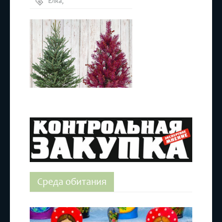
Елка
,
Качество
Среда обитания