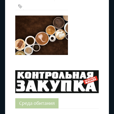
Кофе
,
Эспрессо
Среда обитания