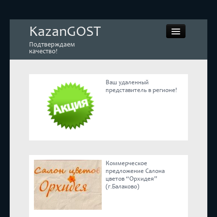
KazanGOST
Подтверждаем
качество!
Ваш удаленный
представитель в регионе!
Контрольная закупка
Дегустации. Экспертиза
Покупай КАЧЕСТВЕННОЕ
Коммерческое
Экспертное мнение
предложение Салона
цветов “Орхидея”
(г.Балаково)
Корпоративные блоги
Эксперты