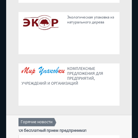
Реестр
Экологическая упаковка из
натурального дерева
Предложения
КОМПЛЕКСНЫЕ
ПРЕДЛОЖЕНИЯ ДЛЯ
ПРЕДПРИЯТИЙ,
УЧРЕЖДЕНИЙ И ОРГАНИЗАЦИЙ
Горячие новости
 состоится бесплатный прием предпринимателей
17 