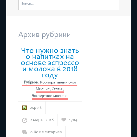
отм
состоятся “Дни Ассамблеи женщин-руководителей в Татарстане”
4 м
Рес
Архив рубрики
 состоится бесплатный прием предпринимателей
Что нужно знать
о напитках на
основе эспрессо
и молока в 2018
году
Рубрики:
Корпоративный блог
,
Мнение
,
Статьи
,
Экспертное мнение
expert
2 марта 2018
1704
0 Комментариев