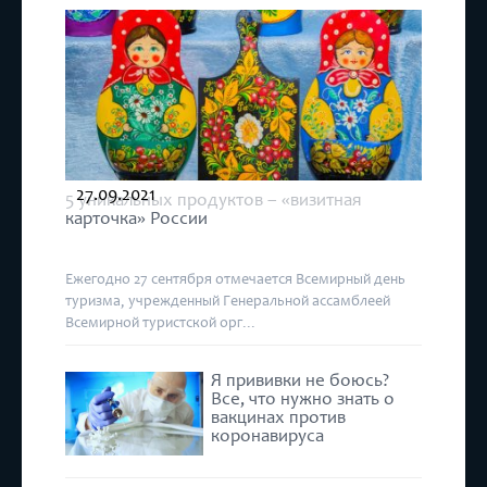
27.09.2021
5 уникальных продуктов – «визитная
карточка» России
Ежегодно 27 сентября отмечается Всемирный день
туризма, учрежденный Генеральной ассамблеей
Всемирной туристской орг...
Я прививки не боюсь?
Все, что нужно знать о
вакцинах против
коронавируса