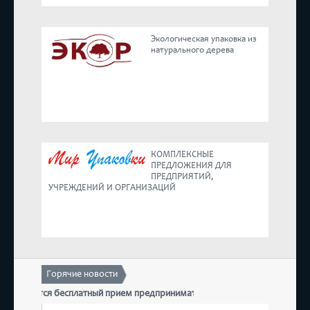
Реестр
Экологическая упаковка из
натурального дерева
Предложения
КОМПЛЕКСНЫЕ
ПРЕДЛОЖЕНИЯ ДЛЯ
ПРЕДПРИЯТИЙ,
УЧРЕЖДЕНИЙ И ОРГАНИЗАЦИЙ
Горячие новости
Т состоится бесплатный прием предпринимателей
17 