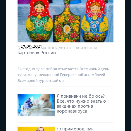
27.09.2021
5 уникальных продуктов – «визитная
карточка» России
Ежегодно 27 сентября отмечается Всемирный день
туризма, учрежденный Генеральной ассамблеей
Всемирной туристской орг...
Я прививки не боюсь?
Все, что нужно знать о
вакцинах против
коронавируса
10 примеров, как