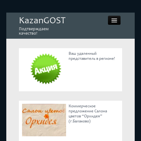
KazanGOST
Подтверждаем
качество!
Ваш удаленный
представитель в регионе!
Контрольная закупка
Дегустации. Экспертиза
Покупай КАЧЕСТВЕННОЕ
Коммерческое
Экспертное мнение
предложение Салона
цветов “Орхидея”
(г.Балаково)
Корпоративные блоги
Эксперты