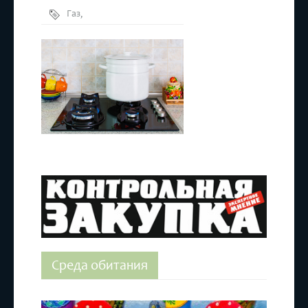
Газ
,
Газовые
плиты
,
проверки
Среда обитания