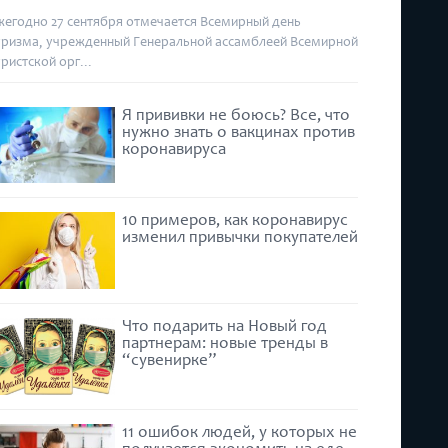
жегодно 27 сентября отмечается Всемирный день
уризма, учрежденный Генеральной ассамблеей Всемирной
уристской орг...
Я прививки не боюсь? Все, что
нужно знать о вакцинах против
коронавируса
10 примеров, как коронавирус
изменил привычки покупателей
Что подарить на Новый год
партнерам: новые тренды в
“сувенирке”
11 ошибок людей, у которых не