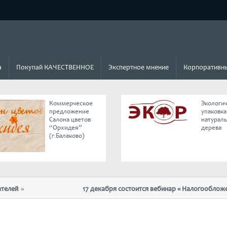
а
Покупай КАЧЕСТВЕННОЕ
Экспертное мнение
Корпоративны
Коммерческое
Экологи
предложение
упаковка
Салона цветов
натурал
“Орхидея”
дерева
(г.Балаково)
лей
17 декабря состоится вебинар « Налогообложени
отмены ЕНВД»