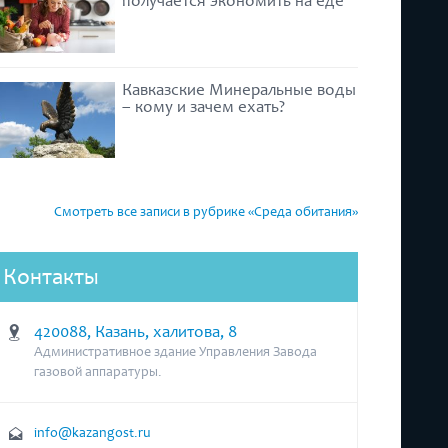
получается экономить на еде
Кавказские Минеральные воды
– кому и зачем ехать?
Смотреть все записи в рубрике «Среда обитания»
Контакты
420088, Казань, халитова, 8
Административное здание Управления Завода
газовой аппаратуры.
info@kazangost.ru