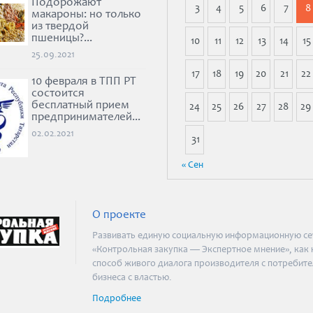
Подорожают
3
4
5
6
7
8
макароны: но только
из твердой
пшеницы?...
10
11
12
13
14
15
25.09.2021
17
18
19
20
21
22
10 февраля в ТПП РТ
состоится
бесплатный прием
24
25
26
27
28
29
предпринимателей...
02.02.2021
31
« Сен
О проекте
Развивать единую социальную информационную се
«Контрольная закупка — Экспертное мнение», как
способ живого диалога производителя с потребите
бизнеса с властью.
Подробнее