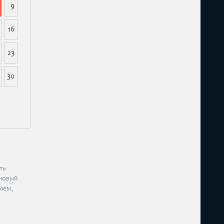
9
16
23
30
ть
 новый
лем,