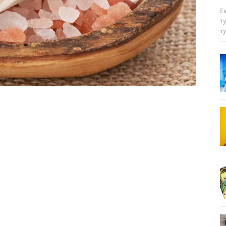
Е
т
т