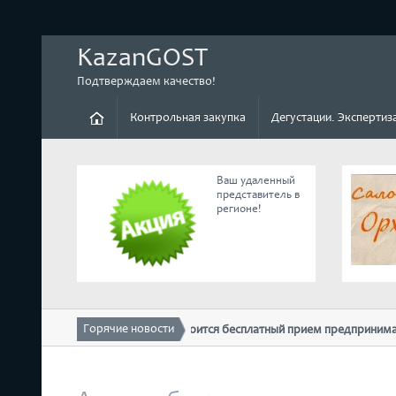
KazanGOST
Подтверждаем качество!
Контрольная закупка
Дегустации. Экспертиз
Ваш удаленный
представитель в
регионе!
Горячие новости
10 февраля в ТПП РТ состоится бесплатный прием предпринимате