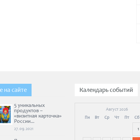
е на сайте
Календарь событий
5 уникальных
Август 2026
продуктов –
«визитная карточка»
Пн
Вт
Ср
Чт
Пт
Сб
России...
27.09.2021
1