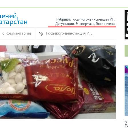
меней,
атарстан
Рубрики:
Госалкогольинспекция РТ
,
Дегустации. Экспертиза
,
Экспертиза
0 Комментариев
Госалкогольинспекция РТ
,
Пельмени
5
Р