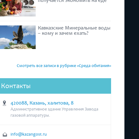
получается экономить на еде
Кавказские Минеральные воды
– кому и зачем ехать?
Смотреть все записи в рубрике «Среда обитания»
Контакты
420088, Казань, халитова, 8
Административное здание Управления Завода
газовой аппаратуры.
info@kazangost.ru