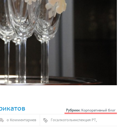
рикатов
Рубрики:
Корпоративный блог
0 Комментариев
Госалкогольинспекция РТ
,
Дегустации
,
Мясные