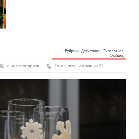
Рубрики:
Дегустации. Экспертиза
,
Слайдер
0 Комментариев
Госалкогольинспекция РТ
,
Дегустация
,
Шампанское