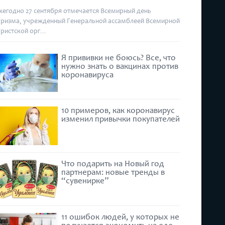
жегодно 27 сентября отмечается Всемирный день
уризма, учрежденный Генеральной ассамблеей Всемирной
уристской орг...
Я прививки не боюсь? Все, что
нужно знать о вакцинах против
коронавируса
10 примеров, как коронавирус
изменил привычки покупателей
Что подарить на Новый год
партнерам: новые тренды в
“сувенирке”
11 ошибок людей, у которых не