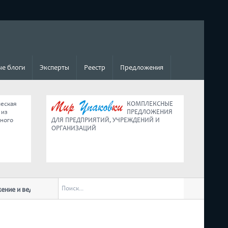
е блоги
Эксперты
Реестр
Предложения
ческая
КОМПЛЕКСНЫЕ
 из
ПРЕДЛОЖЕНИЯ
ьного
ДЛЯ ПРЕДПРИЯТИЙ, УЧРЕЖДЕНИЙ И
ОРГАНИЗАЦИЙ
едение малого бизнеса в условиях
Коротко о главных изменениях для б
обращении к нации