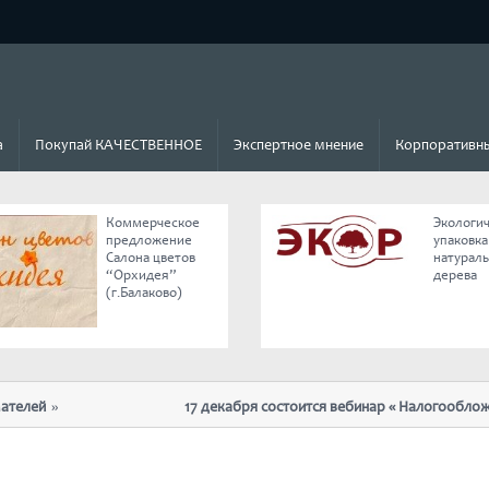
а
Покупай КАЧЕСТВЕННОЕ
Экспертное мнение
Корпоративны
Коммерческое
Экологи
предложение
упаковка
Салона цветов
натурал
“Орхидея”
дерева
(г.Балаково)
17 декабря состоится вебинар « Налогообложение и в
отмены ЕНВД»