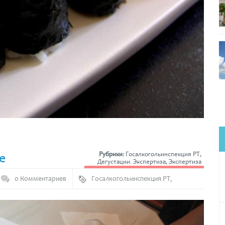
е
Рубрики:
Госалкогольинспекция РТ
,
Дегустации. Экспертиза
,
Экспертиза
0 Комментариев
Госалкогольинспекция РТ
,
Дегустация
,
Знак качества
,
Качество
,
Роскачество
,
Росстандарт
,
Тест-Татарстан
,
ЦСМ Татарстан