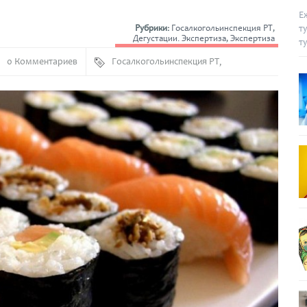
Е
т
Рубрики:
Госалкогольинспекция РТ
,
Дегустации. Экспертиза
,
Экспертиза
т
0 Комментариев
Госалкогольинспекция РТ
,
Дегустации
,
Роллы