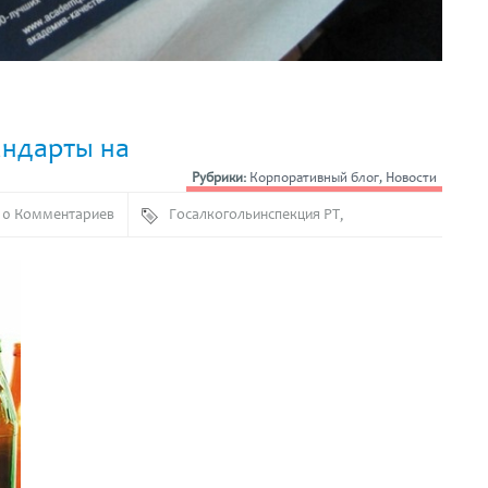
андарты на
Рубрики:
Корпоративный блог
,
Новости
0 Комментариев
Госалкогольинспекция РТ
,
Тара стекляная