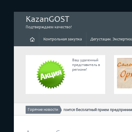
KazanGOST
Подтверждаем качество!
Контрольная закупка
Дегустации. Экспертиз
Ваш удаленный
представитель в
регионе!
Горячие новости
10 февраля в ТПП РТ состоится бесплатный прием предпринимателей