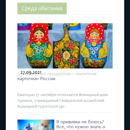
Среда обитания
27.09.2021
5 уникальных продуктов – «визитная
карточка» России
Ежегодно 27 сентября отмечается Всемирный день
туризма, учрежденный Генеральной ассамблеей
Всемирной туристской орг...
Я прививки не боюсь?
Все, что нужно знать о