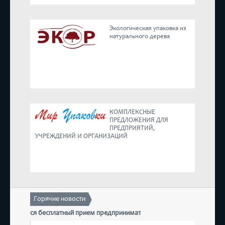
Реестр
Экологическая упаковка из
натурального дерева
Предложения
КОМПЛЕКСНЫЕ
ПРЕДЛОЖЕНИЯ ДЛЯ
ПРЕДПРИЯТИЙ,
УЧРЕЖДЕНИЙ И ОРГАНИЗАЦИЙ
Горячие новости
 состоится бесплатный прием предпринимателей
17 д