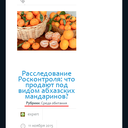
Абхазские
мандарины
,
Мандарины
Расследование
Росконтроля: что
продают под
видом абхазских
мандаринов?
Рубрики:
Среда обитания
expert
11 ноября 2015