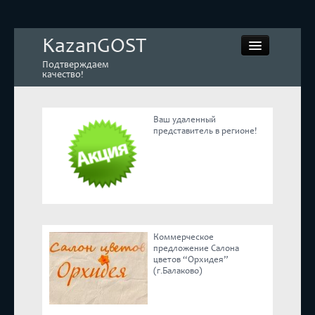
KazanGOST
Подтверждаем
качество!
Ваш удаленный
представитель в регионе!
Контрольная закупка
Дегустации. Экспертиза
Покупай КАЧЕСТВЕННОЕ
Коммерческое
Экспертное мнение
предложение Салона
цветов “Орхидея”
(г.Балаково)
Корпоративные блоги
Эксперты