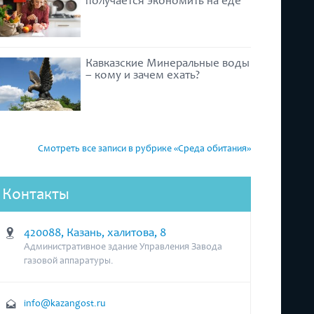
получается экономить на еде
Кавказские Минеральные воды
– кому и зачем ехать?
Смотреть все записи в рубрике «Среда обитания»
Контакты
420088, Казань, халитова, 8
Административное здание Управления Завода
газовой аппаратуры.
info@kazangost.ru