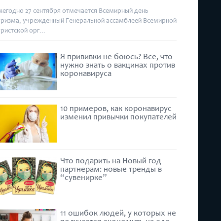
жегодно 27 сентября отмечается Всемирный день
уризма, учрежденный Генеральной ассамблеей Всемирной
уристской орг...
Я прививки не боюсь? Все, что
нужно знать о вакцинах против
коронавируса
10 примеров, как коронавирус
изменил привычки покупателей
Что подарить на Новый год
партнерам: новые тренды в
“сувенирке”
11 ошибок людей, у которых не