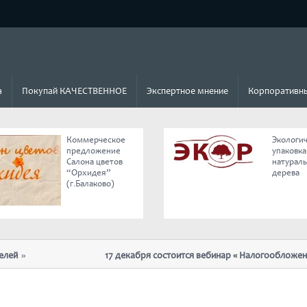
а
Покупай КАЧЕСТВЕННОЕ
Экспертное мнение
Корпоративны
Коммерческое
Экологи
предложение
упаковка
Салона цветов
натурал
“Орхидея”
дерева
(г.Балаково)
17 декабря состоится вебинар « Налогообложение и 
отмены ЕНВД»