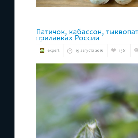
Патичок, кабассон, тыквопа
прилавках России
expert
19 августа 2016
1561