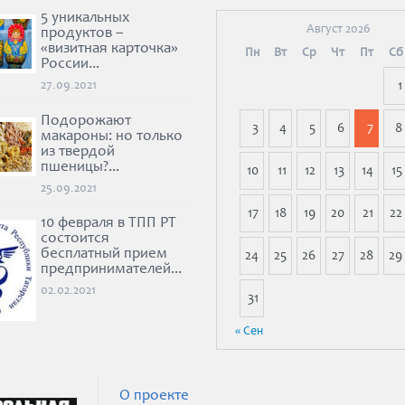
5 уникальных
Август 2026
продуктов –
«визитная карточка»
Пн
Вт
Ср
Чт
Пт
Сб
России...
27.09.2021
1
Подорожают
3
4
5
6
7
8
макароны: но только
из твердой
пшеницы?...
10
11
12
13
14
15
25.09.2021
17
18
19
20
21
22
10 февраля в ТПП РТ
состоится
бесплатный прием
24
25
26
27
28
29
предпринимателей...
02.02.2021
31
« Сен
О проекте