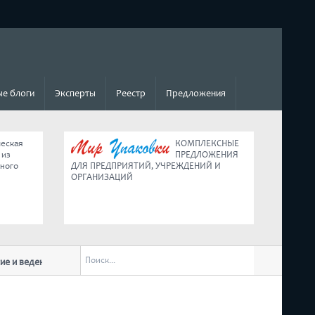
е блоги
Эксперты
Реестр
Предложения
ческая
КОМПЛЕКСНЫЕ
 из
ПРЕДЛОЖЕНИЯ
ьного
ДЛЯ ПРЕДПРИЯТИЙ, УЧРЕЖДЕНИЙ И
ОРГАНИЗАЦИЙ
ведение малого бизнеса в условиях
Коротко о главных изменениях для б
обращении к нации