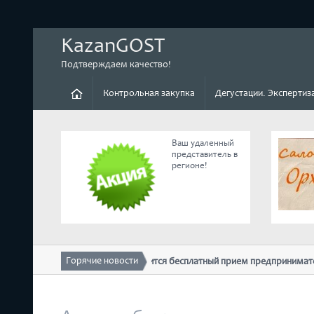
KazanGOST
Подтверждаем качество!
Контрольная закупка
Дегустации. Экспертиз
Ваш удаленный
представитель в
регионе!
Горячие новости
10 февраля в ТПП РТ состоится бесплатный прием предпринимателей