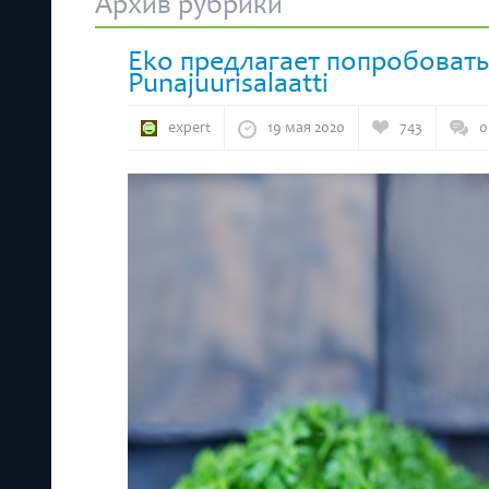
Архив рубрики
Eko предлагает попробовать
Punajuurisalaatti
expert
19 мая 2020
743
0