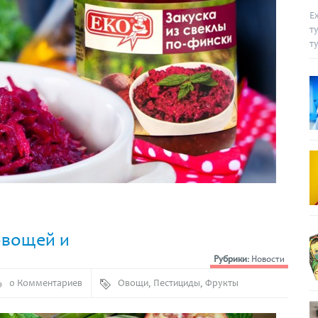
Е
т
т
овощей и
Рубрики:
Новости
0 Комментариев
Овощи
,
Пестициды
,
Фрукты