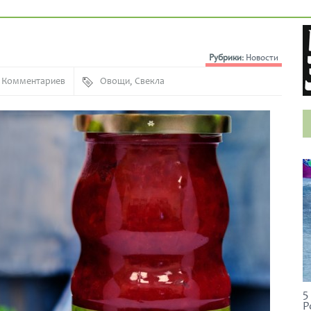
Рубрики:
Новости
 Комментариев
Овощи
,
Свекла
5
Р