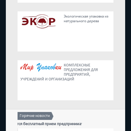
Реестр
Экологическая упаковка из
натурального дерева
Предложения
КОМПЛЕКСНЫЕ
ПРЕДЛОЖЕНИЯ ДЛЯ
ПРЕДПРИЯТИЙ,
УЧРЕЖДЕНИЙ И ОРГАНИЗАЦИЙ
Горячие новости
Т состоится бесплатный прием предпринимателей
17 