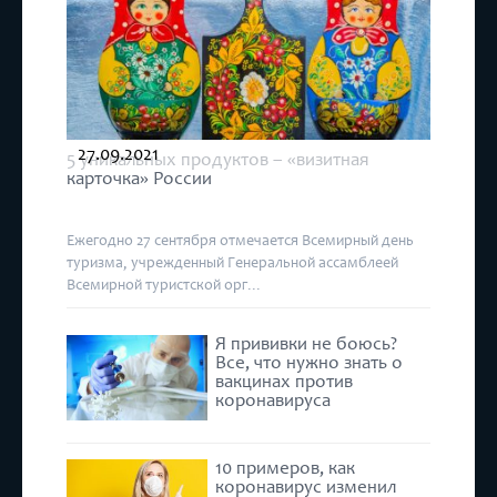
27.09.2021
5 уникальных продуктов – «визитная
карточка» России
Ежегодно 27 сентября отмечается Всемирный день
туризма, учрежденный Генеральной ассамблеей
Всемирной туристской орг...
Я прививки не боюсь?
Все, что нужно знать о
вакцинах против
коронавируса
10 примеров, как
коронавирус изменил