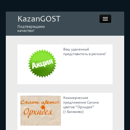
KazanGOST
Подтверждаем
качество!
Ваш удаленный
представитель в регионе!
Контрольная закупка
Дегустации. Экспертиза
Покупай КАЧЕСТВЕННОЕ
Коммерческое
Экспертное мнение
предложение Салона
цветов “Орхидея”
(г.Балаково)
Корпоративные блоги
Эксперты